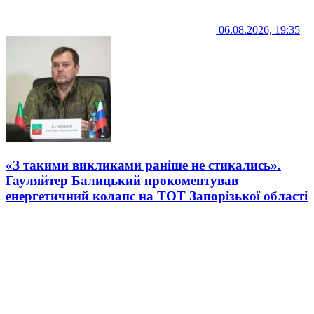
06.08.2026, 19:35
«З такими викликами раніше не стикались».
Гауляйтер Балицький прокоментував
енергетичний колапс на ТОТ Запорізької області