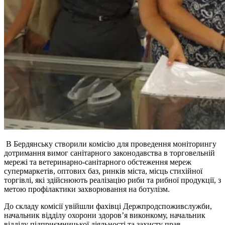
В Бердянську створили комісію для проведення моніторингу
дотримання вимог санітарного законодавства в торговельній
мережі та ветеринарно-санітарного обстеження мереж
супермаркетів, оптових баз, ринків міста, місць стихійної
торгівлі, які здійснюють реалізацію риби та рибної продукції, з
метою профілактики захворювання на ботулізм.
До складу комісії увійшли фахівці Держпродспоживслужби,
начальник відділу охорони здоров’я виконкому, начальник
відділу підприємницької діяльності та захисту прав