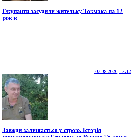
Окупанти засудили жительку Токмака на 12
років
07.08.2026, 13:12
Завжди залишається у строю. Історія
прикордонника з Бердянська Віталія Толочка,