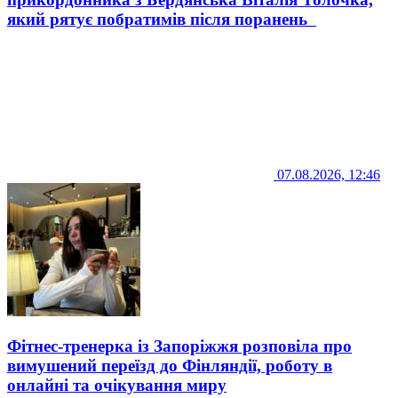
який рятує побратимів після поранень
07.08.2026, 12:46
Фітнес-тренерка із Запоріжжя розповіла про
вимушений переїзд до Фінляндії, роботу в
онлайні та очікування миру