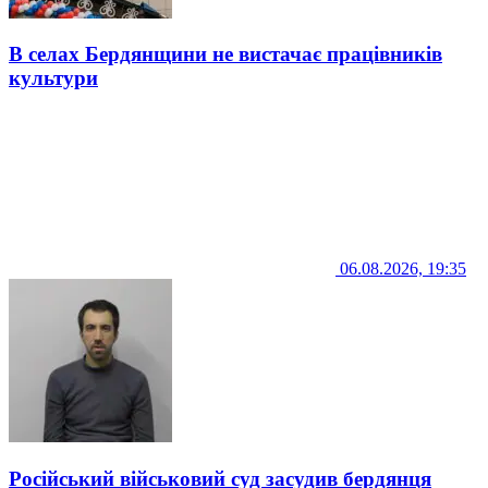
В селах Бердянщини не вистачає працівників
культури
06.08.2026, 19:35
Російський військовий суд засудив бердянця