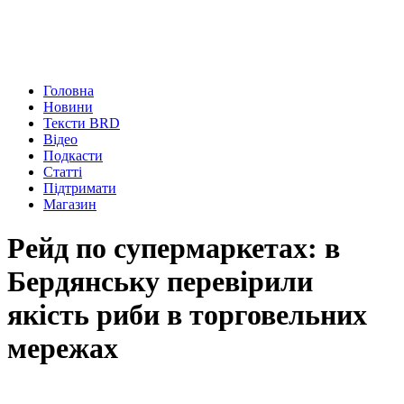
Головна
Новини
Тексти BRD
Відео
Подкасти
Статті
Підтримати
Магазин
Рейд по супермаркетах: в
Бердянську перевірили
якість риби в торговельних
мережах