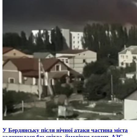
У Бердянську після нічної атаки частина міста
залишилася без світла, ймовірно горить АЗС