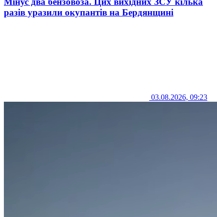
Мінус два бензовоза. Цих вихідних ЗСУ кілька
разів уразили окупантів на Бердянщині
03.08.2026, 09:23