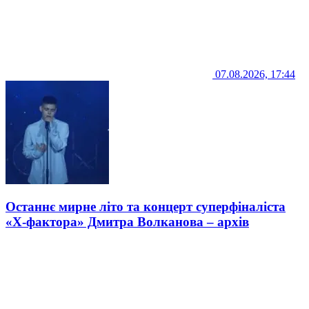
07.08.2026, 17:44
Останнє мирне літо та концерт суперфіналіста
«Х-фактора» Дмитра Волканова – архів