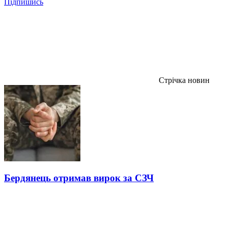
Підпишись
Стрічка новин
Бердянець отримав вирок за СЗЧ