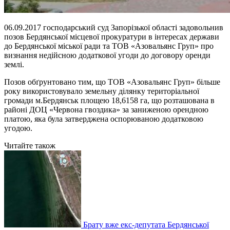
06.09.2017 господарський суд Запорізької області задовольнив
позов Бердянської місцевої прокуратури в інтересах держави
до Бердянської міської ради та ТОВ «Азовальянс Груп» про
визнання недійсною додаткової угоди до договору оренди
землі.
Позов обґрунтовано тим, що ТОВ «Азовальянс Груп» більше
року використовувало земельну ділянку територіальної
громади м.Бердянськ площею 18,6158 га, що розташована в
районі ДОЦ «Червона гвоздика» за заниженою орендною
платою, яка була затверджена оспорюваною додатковою
угодою.
Читайте також
Брату вже екс-депутата Бердянської