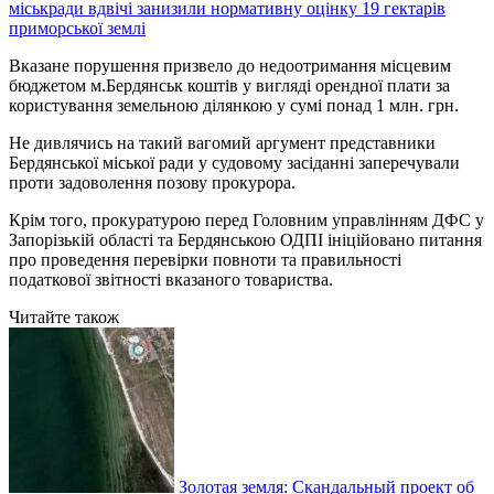
міськради вдвічі занизили нормативну оцінку 19 гектарів
приморської землі
Вказане порушення призвело до недоотримання місцевим
бюджетом м.Бердянськ коштів у вигляді орендної плати за
користування земельною ділянкою у сумі понад 1 млн. грн.
Не дивлячись на такий вагомий аргумент представники
Бердянської міської ради у судовому засіданні заперечували
проти задоволення позову прокурора.
Крім того, прокуратурою перед Головним управлінням ДФС у
Запорізькій області та Бердянською ОДПІ ініційовано питання
про проведення перевірки повноти та правильності
податкової звітності вказаного товариства.
Читайте також
Золотая земля: Скандальный проект об