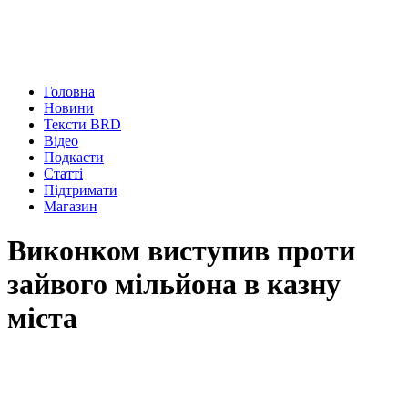
Головна
Новини
Тексти BRD
Відео
Подкасти
Статті
Підтримати
Магазин
Виконком виступив проти
зайвого мільйона в казну
міста