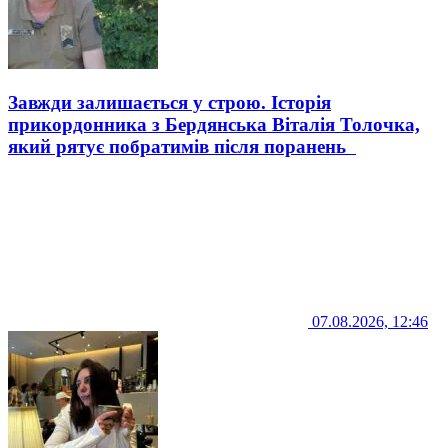
Завжди залишається у строю. Історія
прикордонника з Бердянська Віталія Толочка,
який рятує побратимів після поранень
07.08.2026, 12:46