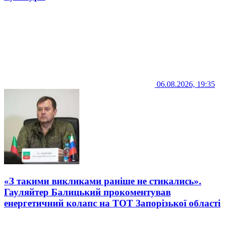
06.08.2026, 19:35
«З такими викликами раніше не стикались».
Гауляйтер Балицький прокоментував
енергетичний колапс на ТОТ Запорізької області