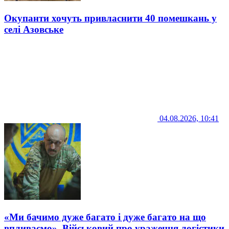
Окупанти хочуть привласнити 40 помешкань у
селі Азовське
04.08.2026, 10:41
«Ми бачимо дуже багато і дуже багато на що
впливаємо». Військовий про ураження логістики