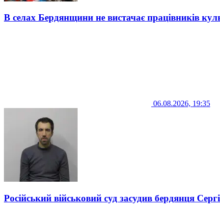
В селах Бердянщини не вистачає працівників кул
06.08.2026, 19:35
Російський військовий суд засудив бердянця Серг