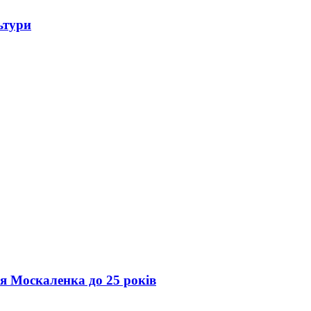
ьтури
ія Москаленка до 25 років