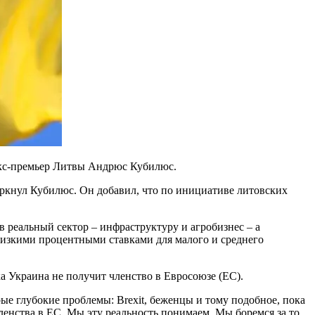
экс-премьер Литвы Андрюс Кубилюс.
еркнул Кубилюс. Он добавил, что по инициативе литовских
 реальный сектор – инфраструктуру и агробизнес – а
 низкими процентными ставками для малого и среднего
 Украина не получит членство в Евросоюзе (ЕС).
ые глубокие проблемы: Brexit, беженцы и тому подобное, пока
енства в ЕС. Мы эту реальность понимаем. Мы боремся за то,