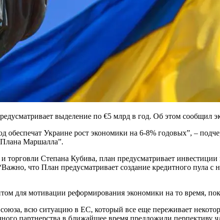
редусматривает выделение по €5 млрд в год. Об этом сообщил 
од обеспечат Украине рост экономики на 6-8% годовых”, – подч
 “Плана Маршалла”.
и торговли Степана Кубива, план предусматривает инвестиции в
 “Важно, что План предусматривает создание кредитного пула с
ом для мотивации реформирования экономики на то время, пока
 союза, всю ситуацию в ЕС, который все еще переживает некотор
чного партнерства в ближайшее время предложили перпективу чл