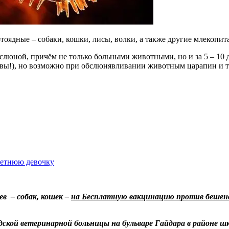
отоядные – собаки, кошки, лисы, волки, а также другие млекопи
слюной, причём не только больными животными, но и за 5 – 10 
овы!), но возможно при обслюнявливании животным царапин и т
-летнюю девочку
в – собак, кошек
–
на
Бесплатную
вакцинацию против бешен
ской ветеринарной больницы на бульваре Гайдара в районе ш