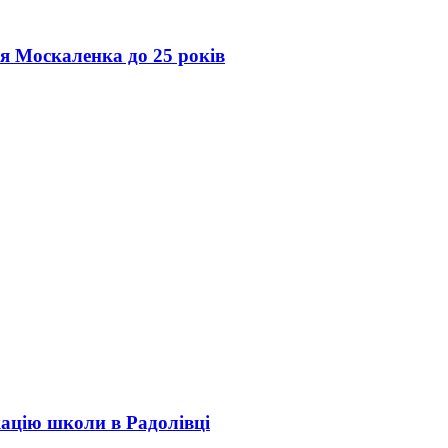
ія Москаленка до 25 років
кацію школи в Радолівці