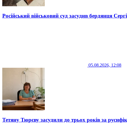
Російський військовий суд засудив бердянця Серг
05.08.2026, 12:08
Тетяну Тюрєву засудили до трьох років за русифі