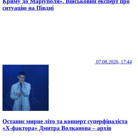
Криму до Маріуполя». Військовий експерт про
ситуацію на Півдні
07.08.2026, 17:44
Останнє мирне літо та концерт суперфіналіста
«Х-фактора» Дмитра Волканова – архів