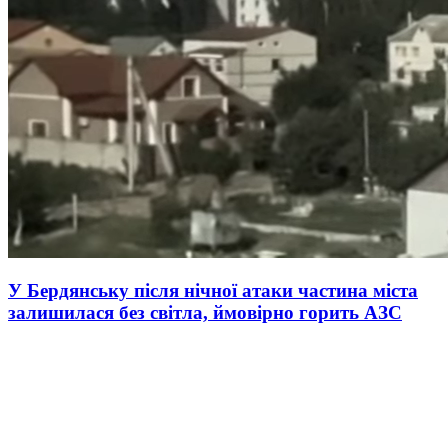
У Бердянську після нічної атаки частина міста
залишилася без світла, ймовірно горить АЗС