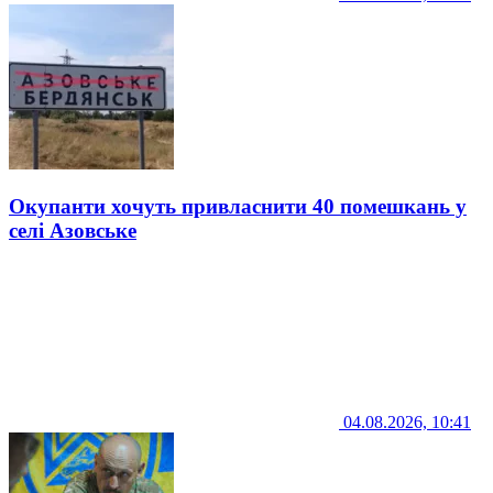
Окупанти хочуть привласнити 40 помешкань у
селі Азовське
04.08.2026, 10:41