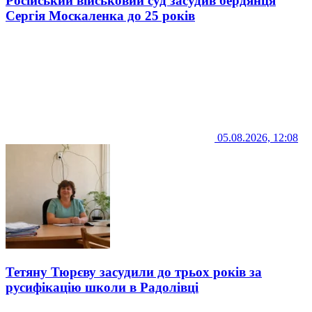
Російський військовий суд засудив бердянця
Сергія Москаленка до 25 років
05.08.2026, 12:08
Тетяну Тюрєву засудили до трьох років за
русифікацію школи в Радолівці