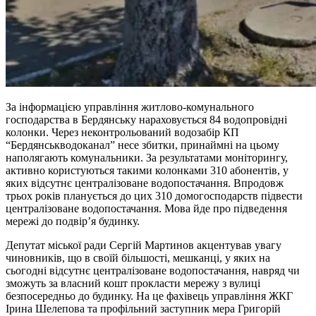
За інформацією управління житлово-комунального
господарства в Бердянську нараховується 84 водопровідні
колонки. Через неконтрольований водозабір КП
“Бердянськводоканал” несе збитки, принаймні на цьому
наполягають комунальники. За результатами моніторингу,
активно користуються такими колонками 310 абонентів, у
яких відсутнє централізоване водопостачання. Впродовж
трьох років планується до цих 310 домогосподарств підвести
централізоване водопостачання. Мова йде про підведення
мережі до подвір’я будинку.
Депутат міської ради Сергій Мартинов акцентував увагу
чиновників, що в своїй більшості, мешканці, у яких на
сьогодні відсутнє централізоване водопостачання, навряд чи
зможуть за власний кошт прокласти мережу з вулиці
безпосередньо до будинку. На це фахівець управління ЖКГ
Ірина Шелепова та профільний заступник мера Григорій