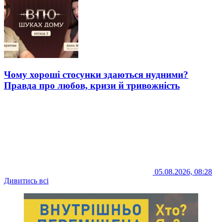
Чому хороші стосунки здаються нудними?
Правда про любов, кризи й тривожність
05.08.2026, 08:28
Дивитись всі