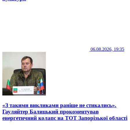
06.08.2026, 19:35
«З такими викликами раніше не стикались».
Гауляйтер Балицький прокоментував
енергетичний колапс на ТОТ Запорізької області