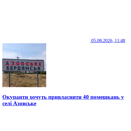
05.08.2026, 11:48
Окупанти хочуть привласнити 40 помешкань у
селі Азовське