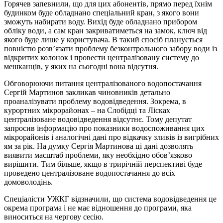
Горячев запевнили, що для цих абонентів, прямо перед їхнім
будинком буде обладнано спеціальний кран, з якого вони
зможуть набирати воду. Вихід буде обладнано прибором
обліку води, а сам кран закриватиметься на замок, ключ від
якого буде лише у користувача. В такий спосіб планується
повністю розв’язати проблему безконтрольного забору води із
відкритих колонок і провести централізовану систему до
мешканців, у яких на сьогодні вона відсутня.
Обговорюючи питання централізованого водопостачання
Сергій Мартинов закликав чиновників детально
проаналізувати проблему водовідведення. Зокрема, в
курортних мікрорайонах – на Слобідці та Лісках
централізоване водовідведення відсутнє. Тому депутат
запросив інформацію про показники водоспоживання цих
мікрорайонів і аналогічні дані про відкачку зливів із вигрібних
ям за рік. На думку Сергія Мартинова ці дані дозволять
виявити масштаб проблеми, яку необхідно обов’язково
вирішити. Тим більше, якщо в трирічній перспективі буде
проведено централізоване водопостачання до всіх
домоволодінь.
Спеціалісти УЖКГ відзначили, що система водовідведення це
окрема програма і не має відношення до програми, яка
виноситься на чергову сесію.