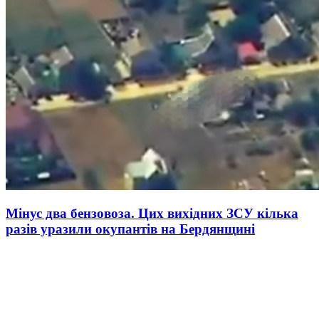
Мінус два бензовоза. Цих вихідних ЗСУ кілька
разів уразили окупантів на Бердянщині