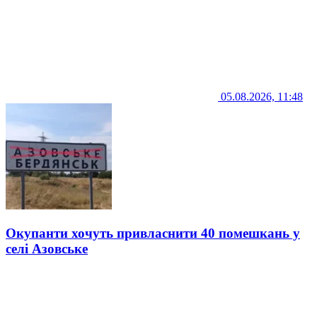
05.08.2026, 11:48
Окупанти хочуть привласнити 40 помешкань у
селі Азовське