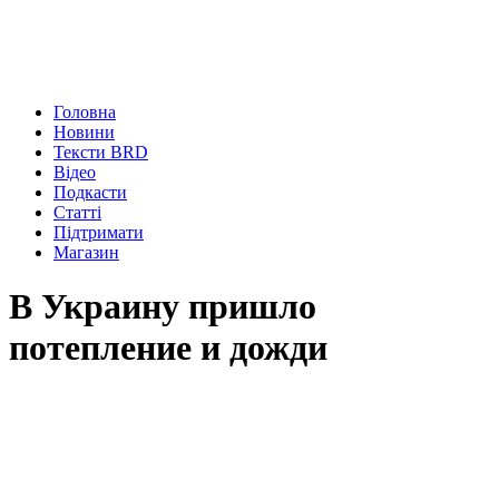
Головна
Новини
Тексти BRD
Відео
Подкасти
Статті
Підтримати
Магазин
В Украину пришло
потепление и дожди