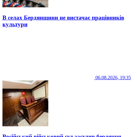
В селах Бердянщини не вистачає працівників
культури
06.08.2026, 19:35
Російський військовий суд засудив бердянця