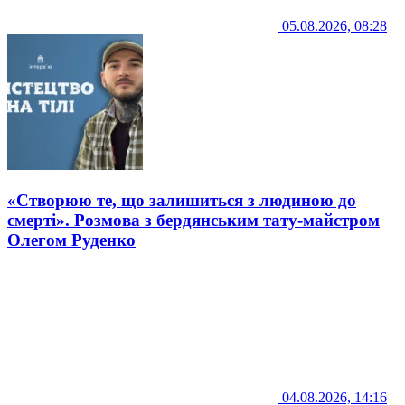
05.08.2026, 08:28
«Створюю те, що залишиться з людиною до
смерті». Розмова з бердянським тату-майстром
Олегом Руденко
04.08.2026, 14:16