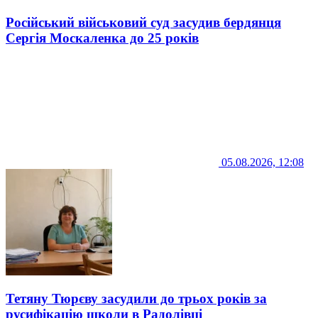
Російський військовий суд засудив бердянця
Сергія Москаленка до 25 років
05.08.2026, 12:08
Тетяну Тюрєву засудили до трьох років за
русифікацію школи в Радолівці