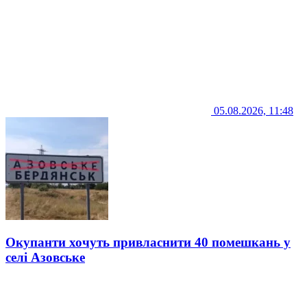
05.08.2026, 11:48
Окупанти хочуть привласнити 40 помешкань у
селі Азовське