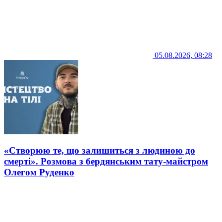
05.08.2026, 08:28
«Створюю те, що залишиться з людиною до
смерті». Розмова з бердянським тату-майстром
Олегом Руденко