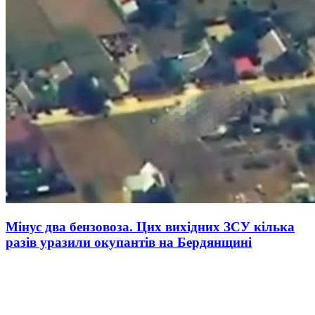
Мінус два бензовоза. Цих вихідних ЗСУ кілька
разів уразили окупантів на Бердянщині