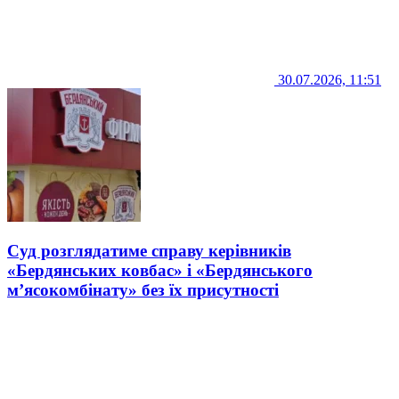
30.07.2026, 11:51
Суд розглядатиме справу керівників
«Бердянських ковбас» і «Бердянського
м’ясокомбінату» без їх присутності