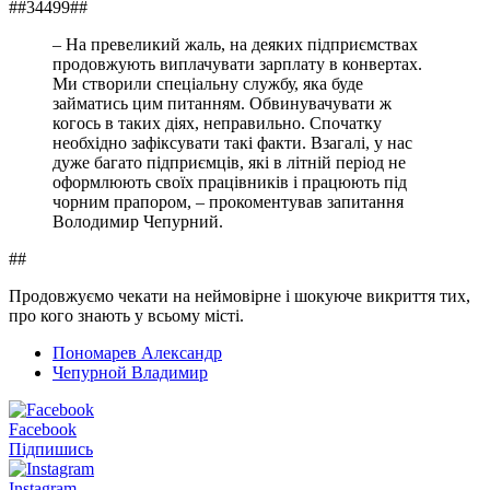
##34499##
– На превеликий жаль, на деяких підприємствах
продовжують виплачувати зарплату в конвертах.
Ми створили спеціальну службу, яка буде
займатись цим питанням. Обвинувачувати ж
когось в таких діях, неправильно. Спочатку
необхідно зафіксувати такі факти. Взагалі, у нас
дуже багато підприємців, які в літній період не
оформлюють своїх працівників і працюють під
чорним прапором, – прокоментував запитання
Володимир Чепурний.
##
Продовжуємо чекати на неймовірне і шокуюче викриття тих,
про кого знають у всьому місті.
Пономарев Александр
Чепурной Владимир
Facebook
Підпишись
Instagram