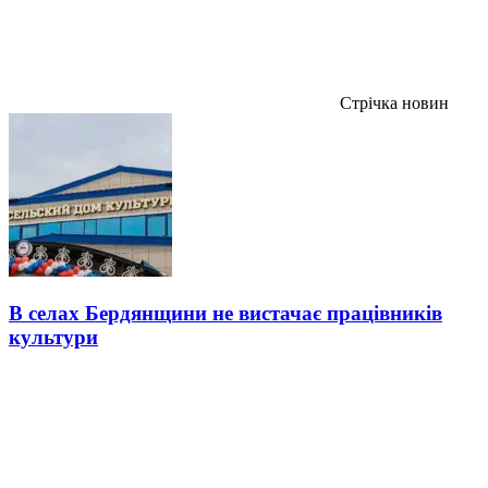
Стрічка новин
В селах Бердянщини не вистачає працівників
культури