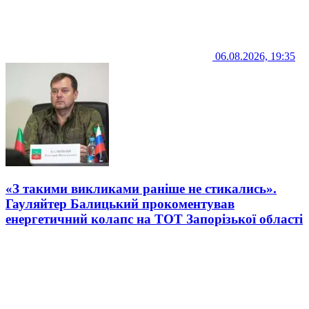
06.08.2026, 19:35
«З такими викликами раніше не стикались».
Гауляйтер Балицький прокоментував
енергетичний колапс на ТОТ Запорізької області