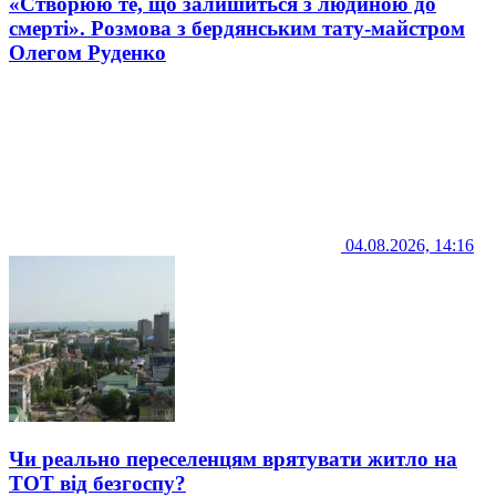
«Створюю те, що залишиться з людиною до
смерті». Розмова з бердянським тату-майстром
Олегом Руденко
04.08.2026, 14:16
Чи реально переселенцям врятувати житло на
ТОТ від безгоспу?