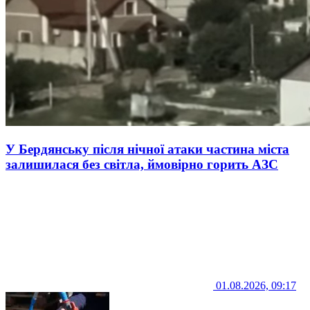
У Бердянську після нічної атаки частина міста
залишилася без світла, ймовірно горить АЗС
01.08.2026, 09:17