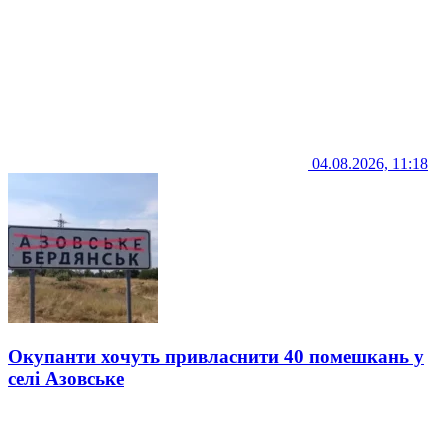
04.08.2026, 11:18
Окупанти хочуть привласнити 40 помешкань у
селі Азовське