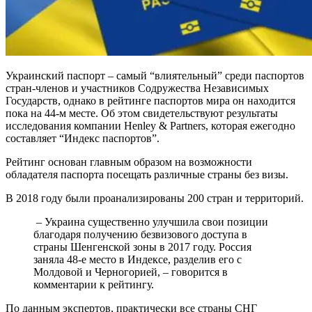
Украинский паспорт – самый “влиятельный” среди паспортов
стран-членов и участников Содружества Независимых
Государств, однако в рейтинге паспортов мира он находится
пока на 44-м месте. Об этом свидетельствуют результаты
исследования компании Henley & Partners, которая ежегодно
составляет “Индекс паспортов”.
Рейтинг основан главным образом на возможности
обладателя паспорта посещать различные страны без визы.
В 2018 году были проанализированы 200 стран и территорий.
– Украина существенно улучшила свои позиции
благодаря получению безвизового доступа в
страны Шенгенской зоны в 2017 году. Россия
заняла 48-е место в Индексе, разделив его с
Молдовой и Черногорией, – говорится в
комментарии к рейтингу.
По данным экспертов, практически все страны СНГ