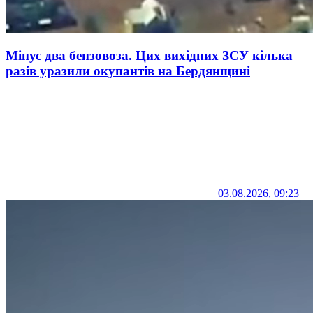
Мінус два бензовоза. Цих вихідних ЗСУ кілька
разів уразили окупантів на Бердянщині
03.08.2026, 09:23