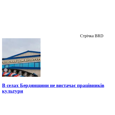
Стрічка BRD
В селах Бердянщини не вистачає працівників
культури