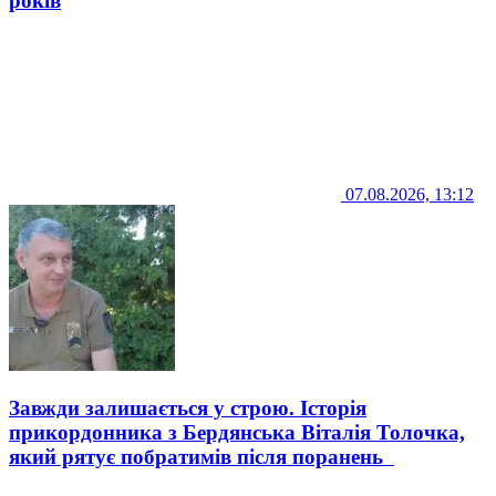
років
07.08.2026, 13:12
Завжди залишається у строю. Історія
прикордонника з Бердянська Віталія Толочка,
який рятує побратимів після поранень