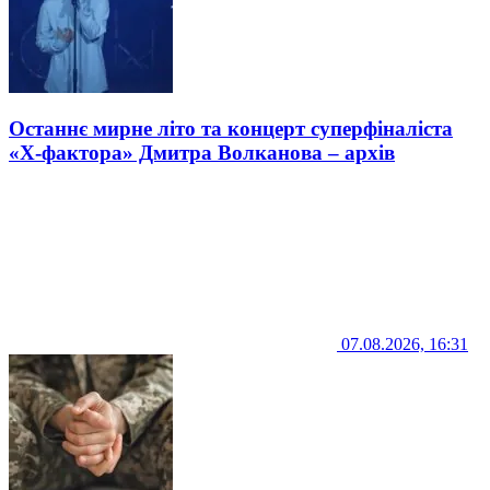
Останнє мирне літо та концерт суперфіналіста
«Х-фактора» Дмитра Волканова – архів
07.08.2026, 16:31