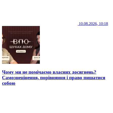
10.08.2026, 10:18
Чому ми не помічаємо власних досягнень?
Самознецінення, порівняння і право пишатися
собою