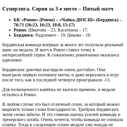
Суперлига. Серия за 3-е место – Пятый матч
БК «Ровно» (Ровно) – «Чайка-ДЮСШ» (Бердянск) –
76:71 (26:23, 16:23, 18:8, 15:17)
Ровно
: Шматова – 23, Касаткина – 17.
Бердянск
: Радулович – 19, Цекова – 10.
Бердянская команда впервые за много лет получила реальный
шанс на медали. И матч в Ровно ставил точку в
интереснейшей серии. К сожалению, ровенчанки оказались
удачливее.
Бердянские девочки выглядели очень достойно. Они
выиграли первую половину матча, и даже вернулись в игру
после того, как в последней четверти проигрывали -13.
Для полноценного камбека не хватило времени, и медали
остались в Ровно.
В любом случае это был отличный сезон, за который можно
выразить только слова благодарности. Трибуны бердянских
залов снова забиты. И это главная оценка усилий команды и
тренерского штаба. Очень хочется, чтобы команда не снижала
планку. Тогда в следующем сезоне медали уже никуда не