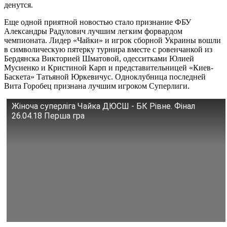
денутся.
Еще одной приятной новостью стало признание ФБУ
Александры Радулович лучшим легким форвардом
чемпионата. Лидер «Чайки» и игрок сборной Украины вошли
в символическую пятерку турнира вместе с ровенчанкой из
Бердянска Викторией Шматовой, одесситками Юлией
Мусиенко и Кристиной Карп и представительницей «Киев-
Баскета» Татьяной Юркевичус. Одноклубница последней
Вита Горобец признана лучшим игроком Суперлиги.
Жіноча суперліга Чайка ДЮСШ - БК Рівне. Фінал
26.04.18 Перша гра