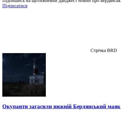
Підпишись на щотижневий дайджест новин про Бердянськ
Підписатися
Стрічка BRD
Окупанти загасили нижній Бердянський маяк