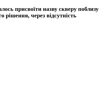
алось присвоїти назву скверу поблизу
о рішення, через відсутність