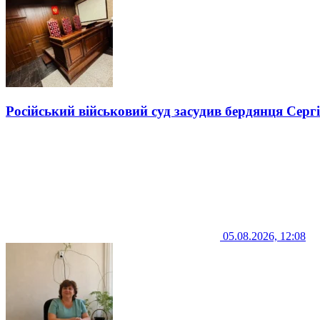
Російський військовий суд засудив бердянця Серг
05.08.2026, 12:08