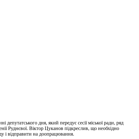
і депутатського дня, який передує сесії міської ради, ряд
енії Руднєвої. Віктор Цуканов підкреслив, що необхідно
ду і відправити на доопрацювання.