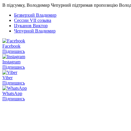
В підсумку, Володимир Чепурний підтримав пропозицію Володими
Безверхий Владимир
Сессии VII созыва
Цуканов Виктор
Чепурной Владимир
Facebook
Підпишись
Instagram
Підпишись
Viber
Підпишись
WhatsApp
Підпишись