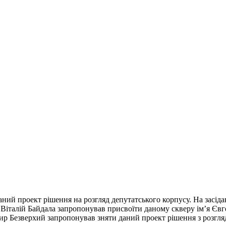
ий проект рішення на розгляд депутатського корпусу. На засіданн
 Віталій Байдала запропонував присвоїти даному скверу ім’я Євг
р Безверхий запропонував зняти даний проект рішення з розгля