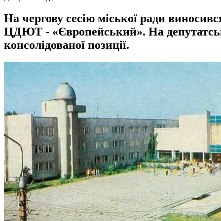
На чергову сесію міської ради виносивс
ЦДЮТ - «Європейський». На депутатсько
консолідованої позиції.