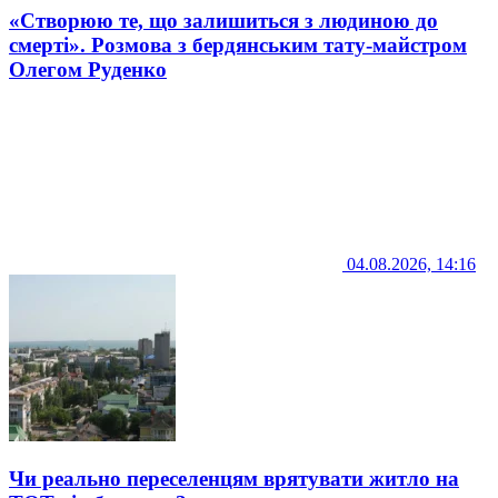
«Створюю те, що залишиться з людиною до
смерті». Розмова з бердянським тату-майстром
Олегом Руденко
04.08.2026, 14:16
Чи реально переселенцям врятувати житло на