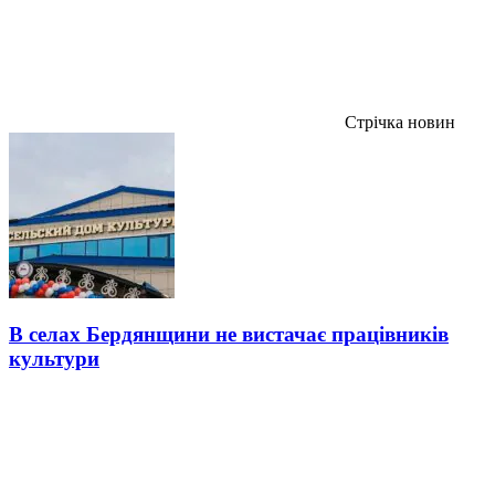
Стрічка новин
В селах Бердянщини не вистачає працівників
культури