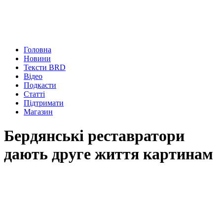
Головна
Новини
Тексти BRD
Відео
Подкасти
Статті
Підтримати
Магазин
Бердянські реставратори
дають друге життя картинам