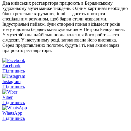
Два київських реставратора працюють в Бердянському
художньому музеї майже тиждень. Одним картинам необхідно
більш ретельне втручання, інші — досить протерти
спеціальним розчином, щоб барви стали яскравими.
Індустріальні пейзажі були створені понад вісімдесят років
тому відомим бердянським художником Петром Белоусовим.
У музеї зібрана найбільш повна колекція його робіт — сто
сімдесят. У наступному році, запланована його виставка.
Серед представлених полотен, будуть і ті, над якими зараз
працюють реставратори.
Facebook
Підпишись
Instagram
Підпишись
Viber
Підпишись
WhatsApp
Підпишись