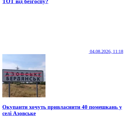
ТОТ від безгоспу?
04.08.2026, 11:18
Окупанти хочуть привласнити 40 помешкань у
селі Азовське