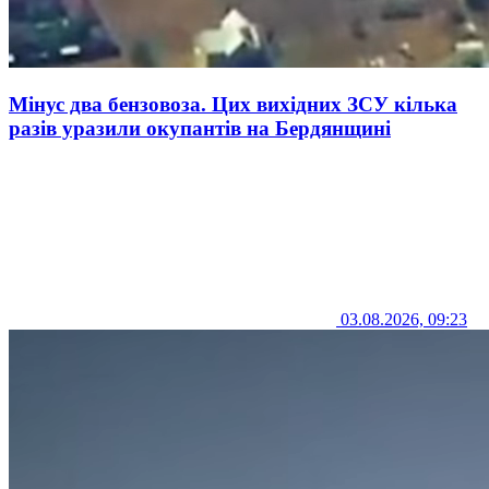
Мінус два бензовоза. Цих вихідних ЗСУ кілька
разів уразили окупантів на Бердянщині
03.08.2026, 09:23