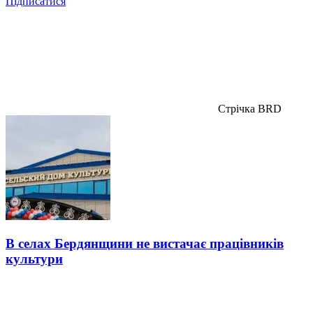
Підписатися
Стрічка BRD
В селах Бердянщини не вистачає працівників
культури