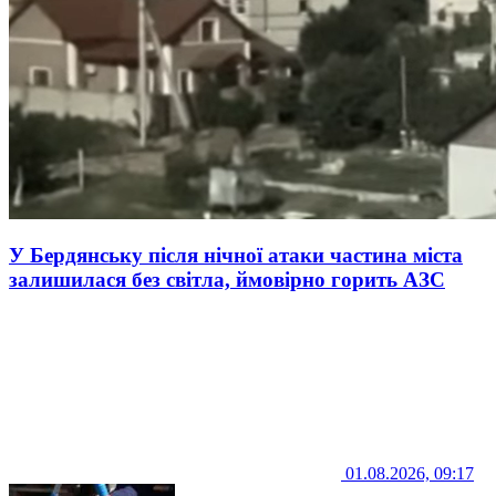
У Бердянську після нічної атаки частина міста
залишилася без світла, ймовірно горить АЗС
01.08.2026, 09:17