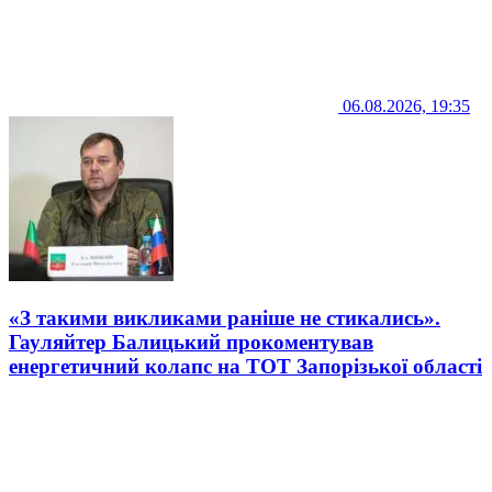
06.08.2026, 19:35
«З такими викликами раніше не стикались».
Гауляйтер Балицький прокоментував
енергетичний колапс на ТОТ Запорізької області