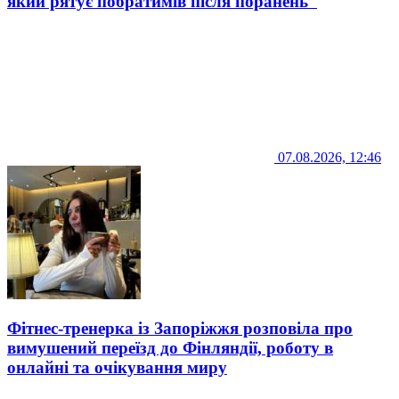
який рятує побратимів після поранень
07.08.2026, 12:46
Фітнес-тренерка із Запоріжжя розповіла про
вимушений переїзд до Фінляндії, роботу в
онлайні та очікування миру