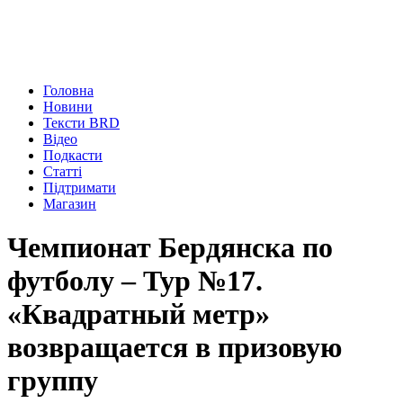
Головна
Новини
Тексти BRD
Відео
Подкасти
Статті
Підтримати
Магазин
Чемпионат Бердянска по
футболу – Тур №17.
«Квадратный метр»
возвращается в призовую
группу