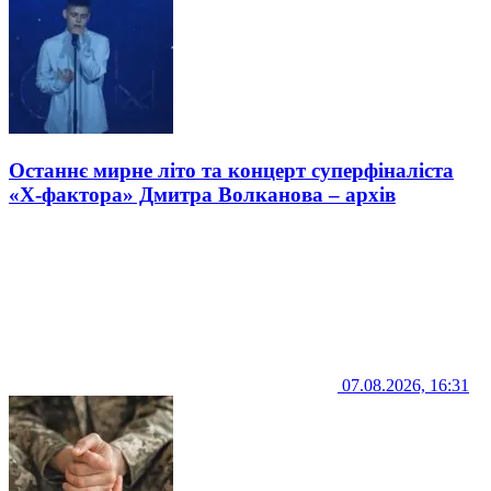
Останнє мирне літо та концерт суперфіналіста
«Х-фактора» Дмитра Волканова – архів
07.08.2026, 16:31