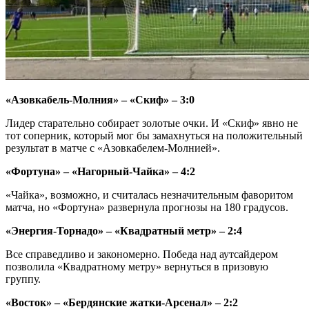
«Азовкабель-Молния» – «Скиф» – 3:0
Лидер старательно собирает золотые очки. И «Скиф» явно не
тот соперник, который мог бы замахнуться на положительный
результат в матче с «Азовкабелем-Молнией».
«Фортуна» – «Нагорный-Чайка» – 4:2
«Чайка», возможно, и считалась незначительным фаворитом
матча, но «Фортуна» развернула прогнозы на 180 градусов.
«Энергия-Торнадо» – «Квадратный метр» – 2:4
Все справедливо и закономерно. Победа над аутсайдером
позволила «Квадратному метру» вернуться в призовую
группу.
«Восток» – «Бердянские жатки-Арсенал» – 2:2