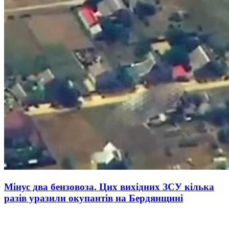
Мінус два бензовоза. Цих вихідних ЗСУ кілька
разів уразили окупантів на Бердянщині