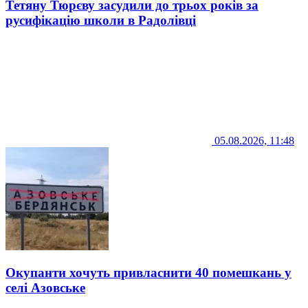
Тетяну Тюрєву засудили до трьох років за
русифікацію школи в Радолівці
05.08.2026, 11:48
Окупанти хочуть привласнити 40 помешкань у
селі Азовське