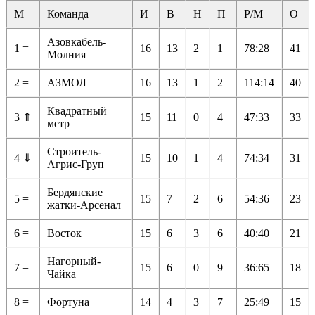
М
Команда
И
В
Н
П
Р/М
О
Азовкабель-
1 =
16
13
2
1
78:28
41
Молния
2 =
АЗМОЛ
16
13
1
2
114:14
40
Квадратный
3 ⇑
15
11
0
4
47:33
33
метр
Строитель-
4 ⇓
15
10
1
4
74:34
31
Агрис-Груп
Бердянские
5 =
15
7
2
6
54:36
23
жатки-Арсенал
6 =
Восток
15
6
3
6
40:40
21
Нагорный-
7 =
15
6
0
9
36:65
18
Чайка
8 =
Фортуна
14
4
3
7
25:49
15