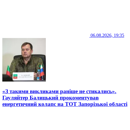
06.08.2026, 19:35
«З такими викликами раніше не стикались».
Гауляйтер Балицький прокоментував
енергетичний колапс на ТОТ Запорізької області