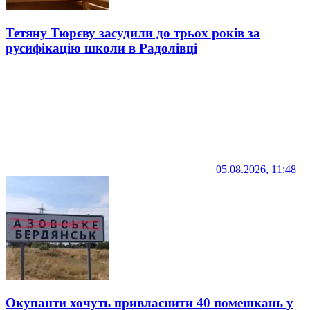
Тетяну Тюрєву засудили до трьох років за
русифікацію школи в Радолівці
05.08.2026, 11:48
Окупанти хочуть привласнити 40 помешкань у