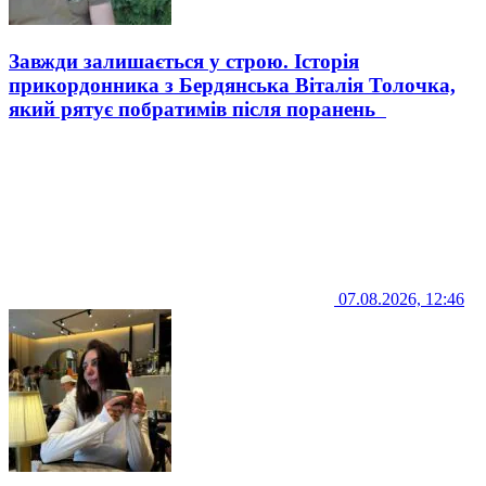
Завжди залишається у строю. Історія
прикордонника з Бердянська Віталія Толочка,
який рятує побратимів після поранень
07.08.2026, 12:46