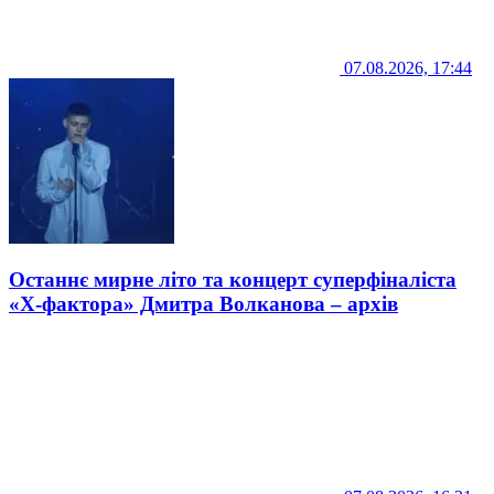
07.08.2026, 17:44
Останнє мирне літо та концерт суперфіналіста
«Х-фактора» Дмитра Волканова – архів