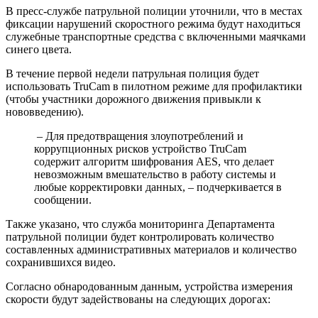
В пресс-службе патрульной полиции уточнили, что в местах
фиксации нарушений скоростного режима будут находиться
служебные транспортные средства с включенными маячками
синего цвета.
В течение первой недели патрульная полиция будет
использовать TruCam в пилотном режиме для профилактики
(чтобы участники дорожного движения привыкли к
нововведению).
– Для предотвращения злоупотреблений и
коррупционных рисков устройство TruCam
содержит алгоритм шифрования AES, что делает
невозможным вмешательство в работу системы и
любые корректировки данных, – подчеркивается в
сообщении.
Также указано, что служба мониторинга Департамента
патрульной полиции будет контролировать количество
составленных административных материалов и количество
сохранившихся видео.
Согласно обнародованным данным, устройства измерения
скорости будут задействованы на следующих дорогах: