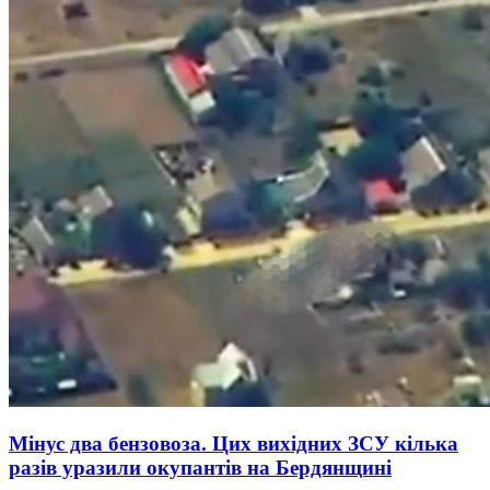
Мінус два бензовоза. Цих вихідних ЗСУ кілька
разів уразили окупантів на Бердянщині