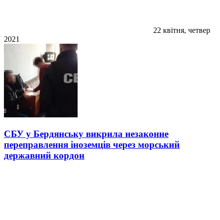
22 квітня, четвер
2021
СБУ у Бердянську викрила незаконне
переправлення іноземців через морський
державний кордон