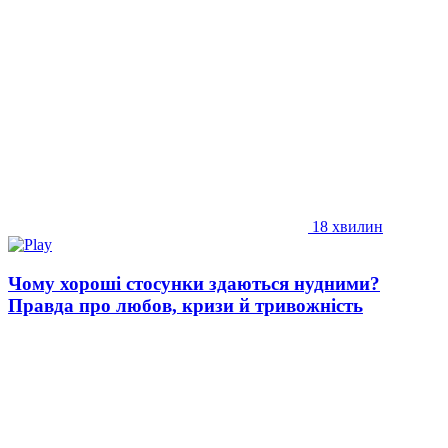
18 хвилин
Чому хороші стосунки здаються нудними?
Правда про любов, кризи й тривожність