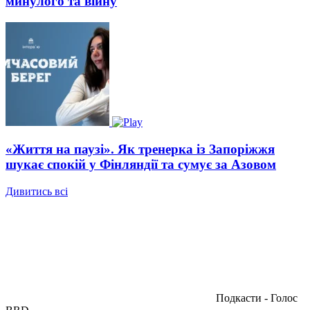
минулого та війну
«Життя на паузі». Як тренерка із Запоріжжя
шукає спокій у Фінляндії та сумує за Азовом
Дивитись всі
Подкасти - Голос