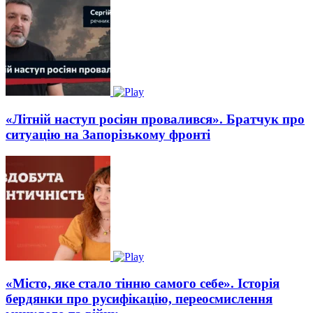
«Літній наступ росіян провалився». Братчук про
ситуацію на Запорізькому фронті
«Місто, яке стало тінню самого себе». Історія
бердянки про русифікацію, переосмислення