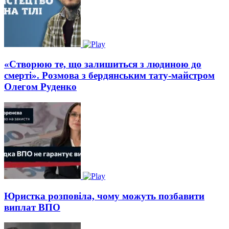
«Створюю те, що залишиться з людиною до
смерті». Розмова з бердянським тату-майстром
Олегом Руденко
Юристка розповіла, чому можуть позбавити
виплат ВПО