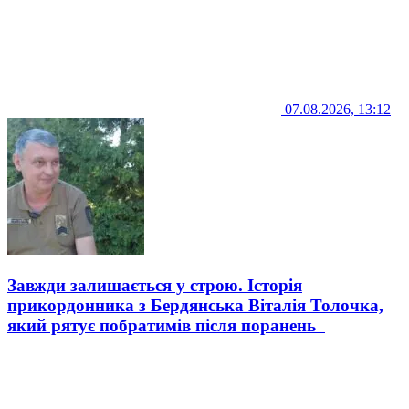
07.08.2026, 13:12
Завжди залишається у строю. Історія
прикордонника з Бердянська Віталія Толочка,
який рятує побратимів після поранень