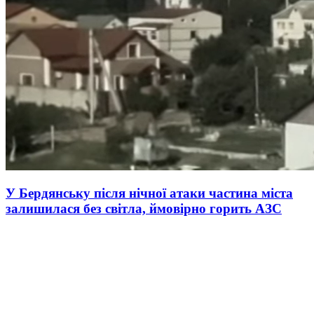
У Бердянську після нічної атаки частина міста
залишилася без світла, ймовірно горить АЗС