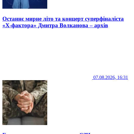
Останнє мирне літо та концерт суперфіналіста
«Х-фактора» Дмитра Волканова – архів
07.08.2026, 16:31