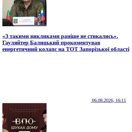
«З такими викликами раніше не стикались».
Гауляйтер Балицький прокоментував
енергетичний колапс на ТОТ Запорізької області
06.08.2026, 16:11