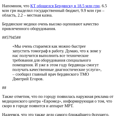
Напомним, что
КТ обошелся Бердянску в 18.5 млн грн
. 6.5
млн грн выделил государственный бюджет, 9.9 млн грн –
область, 2.2 – местная казна.
Бердянские медики очень высоко оценивают качество
привлеченного оборудования.
##57945##
«Мы очень стараемся как можно быстрее
запустить томограф в работу. Думаю, что к зиме у
нас получится выполнить все технические
требования для оборудования специального
помещения. И уже в этом году бердянцы смогут
получать качественные диагностические услуги»,
– сообщил главный врач бердянского ТМО
Дмитрий Егоров.
##
Также отметим, что по городу появилась наружная реклама от
медицинского центра «Евромед», информирующая о том, что
скоро в городе появится и аппарат МРТ.
Надеемся, что это также дело самого ближайшего будущего.