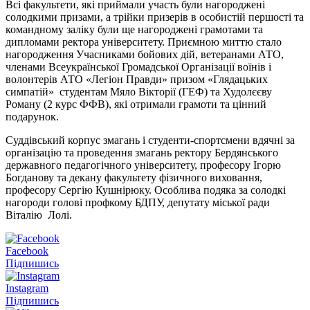
Всі факультети, які приймали участь були нагороджені
солодкими призами, а трійки призерів в особистій першості та
командному заліку були ще нагороджені грамотами та
дипломами ректора університету. Приємною миттю стало
нагородження Учасниками бойових дій, ветеранами АТО,
членами Всеукраїнської Громадської Організації воїнів і
волонтерів АТО «Легіон Правди» призом «Глядацьких
симпатій» студентам Мяло Вікторії (ГЕФ) та Худолєєву
Роману (2 курс ФФВ), які отримали грамоти та цінний
подарунок.
Суддівський корпус змагань і студенти-спортсмени вдячні за
організацію та проведення змагань ректору Бердянського
державного педагогічного університету, професору Ігорю
Богданову та декану факультету фізичного виховання,
професору Сергію Кушнірюку. Особлива подяка за солодкі
нагороди голові профкому БДПУ, депутату міської ради
Віталію Лолі.
Facebook
Підпишись
Instagram
Підпишись