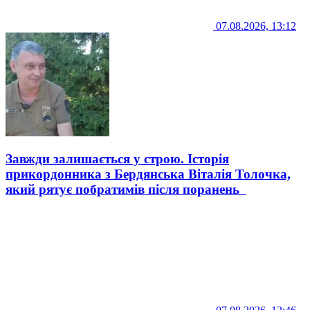
07.08.2026, 13:12
Завжди залишається у строю. Історія
прикордонника з Бердянська Віталія Толочка,
який рятує побратимів після поранень