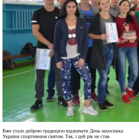
Вже стало доброю традицією відзначати День захисника
України спортивним святом. Так, і цей рік не став