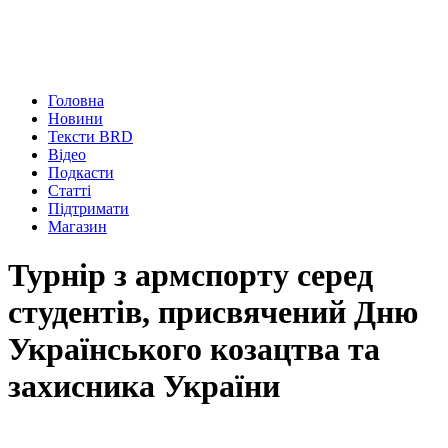
Головна
Новини
Тексти BRD
Відео
Подкасти
Статті
Підтримати
Магазин
Турнір з армспорту серед
студентів, присвячений Дню
Українського козацтва та
захисника України