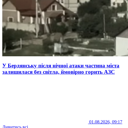
У Бердянську після нічної атаки частина міста
залишилася без світла, ймовірно горить АЗС
01.08.2026, 09:17
Дивитись всі