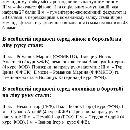
командному заліку місця розподілились наступним чином:
ІІІ м. – Факультет філології та соціальних комунікацій, яка
набрала 27 балів; ІІ м. – гуманітарно-економічний факультет із
28 балами, а переможцями в командному заліку стала збірна
команда факультету фізичного виховання із максимальними 48
балами.
В особистій першості серед жінок в боротьбі на
ліву руку стали:
ІІІ м. – Романюк Марина (ФФМКТО), ІІ місце у Новак
Анастасії (2 курс ФФВ), чемпіонкою стала Волощук Катерина
(4 курс ФФВ). Призерки на праву руку наступні: ІІІ м. – Тур
Ірина (ФФСК), ІІ місце – Романюк Марина (ФФМКТО) та
чемпіонкою стала Волощук Катерина (4 курс ФФВ).
В особистій першості серед чоловіків в боротьбі
на ліву руку стали:
ІІІ м. – Немлій Ігор (ГЕФ), ІІ м. – Іванов Ігор (4 курс ФФВ), І
м. – Сурдов Андрій (4 курс ФФВ). Призери на праву руку
наступні: ІІІ м. – Немлій Ігор (ГЕФ), ІІ м. – Сурдов Андрій (4
курс ФФВ), І м. – Іванов Ігор (4 курс ФФВ).