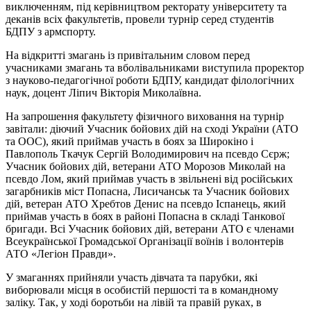
виключенням, під керівництвом ректорату університету та
деканів всіх факультетів, провели турнір серед студентів
БДПУ з армспорту.
На відкритті змагань із привітальним словом перед
учасниками змагань та вболівальниками виступила проректор
з науково-педагогічної роботи БДПУ, кандидат філологічних
наук, доцент Ліпич Вікторія Миколаївна.
На запрошення факультету фізичного виховання на турнір
завітали: діючий Учасник бойових дій на сході України (АТО
та ООС), який приймав участь в боях за Широкіно і
Павлополь Ткачук Сергій Володимирович на псевдо Сєрж;
Учасник бойових дій, ветерани АТО Морозов Миколай на
псевдо Лом, який приймав участь в звільнені від російських
загарбників міст Попасна, Лисичанськ та Учасник бойових
дій, ветеран АТО Хребтов Денис на псевдо Іспанець, який
приймав участь в боях в районі Попасна в складі Танкової
бригади. Всі Учасник бойових дій, ветерани АТО є членами
Всеукраїнської Громадської Організації воїнів і волонтерів
АТО «Легіон Правди».
У змаганнях прийняли участь дівчата та парубки, які
виборювали місця в особистій першості та в командному
заліку. Так, у ході боротьби на лівій та правій руках, в