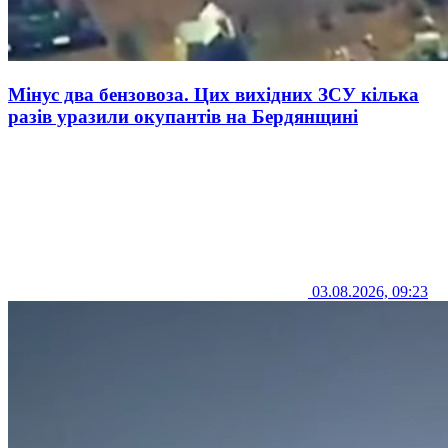
Мінус два бензовоза. Цих вихідних ЗСУ кілька
разів уразили окупантів на Бердянщині
03.08.2026, 09:23