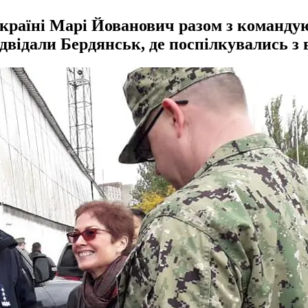
країні Марі Йованович разом з команду
двідали Бердянськ, де поспілкувались з 