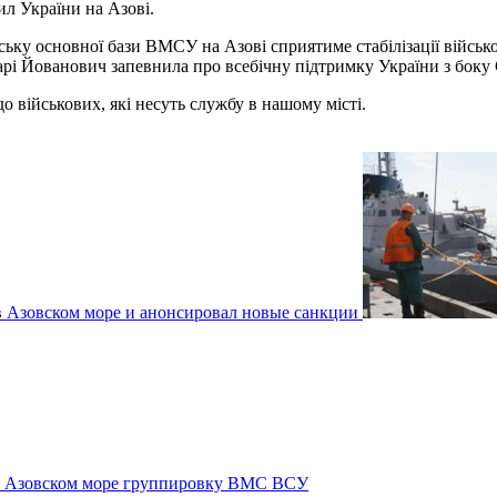
л України на Азові.
ку основної бази ВМСУ на Азові сприятиме стабілізації військово
арі Йованович запевнила про всебічну підтримку України з бок
о військових, які несуть службу в нашому місті.
в Азовском море и анонсировал новые санкции
в Азовском море группировку ВМС ВСУ