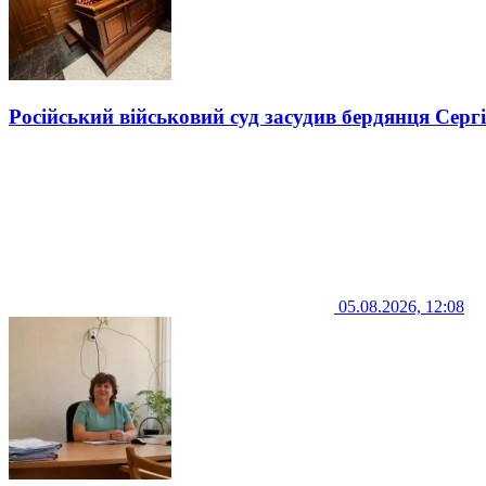
Російський військовий суд засудив бердянця Серг
05.08.2026, 12:08