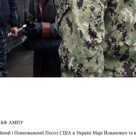
ба БФ АМПУ
айний і Повноважний Посол США в Україні Марі Йованович та к