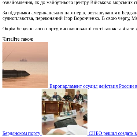
ознайомлення, як до майбутнього центру Військово-морських си
За підтримки американських партнерів, розташування в Бердянсь
судноплавства, переконаний Ігор Воронченко. В свою чергу, М
Окрім Бердянського порту, високоповажні гості також завітали д
Читайте також
Европарламент осудил действия России 
Бердянском порту
СНБО решил создать 