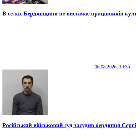
В селах Бердянщини не вистачає працівників кул
06.08.2026, 19:35
Російський військовий суд засудив бердянця Серг