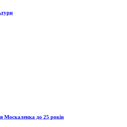
ьтури
ія Москаленка до 25 років