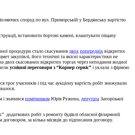
іпляючих споруд по вул. Приморській у Бердянську вартістю
нструкції, встановити бортові камені, влаштувати піщану
орної процедури стало скасування
двох
попередніх
відкритих
ет закупівлі, його технічні та якісні характеристики не
 на двох скасованих відкритих торгах через неподання жодної
овели
успішні переговори з “Корнер сервіс”
і уклали з фірмою
я троє учасників і під час аукціону вартість робіт знижували
авалося.
м і значився
помічником
Юрія Ружина,
депутата
Запорізької
” додаткових робіт з ремонту будівлі обласної філармонії
договором, за кілька місяців до підписання договору.