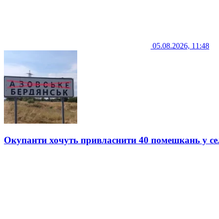
05.08.2026, 11:48
Окупанти хочуть привласнити 40 помешкань у се