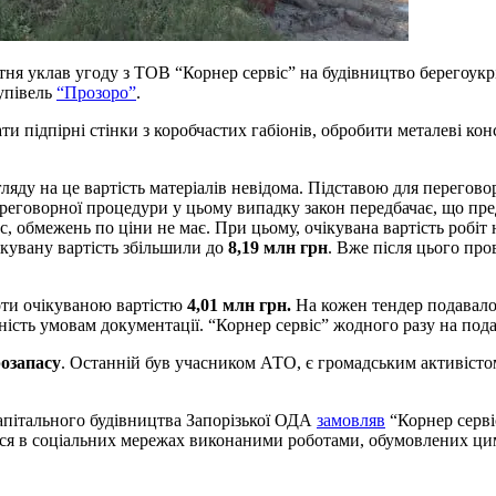
ня уклав угоду з ТОВ “Корнер сервіс” на будівництво берегоукр
купівель
“Прозоро”
.
ти підпірні стінки з коробчастих габіонів, обробити металеві ко
ляду на це вартість матеріалів невідома. Підставою для перегов
реговорної процедури у цьому випадку закон передбачає, що предм
с, обмежень по ціни не має. При цьому, очікувана вартість робіт
ікувану вартість збільшили до
8,19 млн грн
. Вже після цього пр
оти очікуваною вартістю
4,01 млн грн.
На кожен тендер подавалос
ідність умовам документації. “Корнер сервіс” жодного разу на под
озапасу
. Останній був учасником АТО, є громадським активісто
капітального будівництва Запорізької ОДА
замовляв
“Корнер сервіс
ся в соціальних мережах виконаними роботами, обумовлених цим 