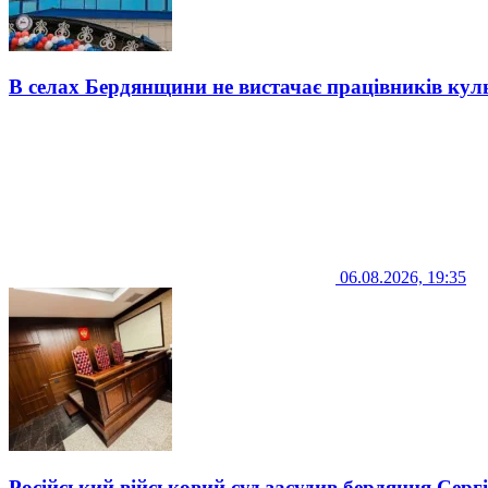
В селах Бердянщини не вистачає працівників кул
06.08.2026, 19:35
Російський військовий суд засудив бердянця Серг