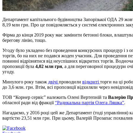
Департамент капітального будівництва Запорізької ОДА 29 жовт
8,19 млн грн. Про це повідомляється у системі електронних за
Фірма до кінця 2019 року має замінити бетонні блоки, влаштува
берегову лінію, тощо.
Угоду було укладено без проведення конкурсних процедур і з ог
торгів, бо на них не подався жоден учасник. Для проведення пе
повинні відрізнятися від неуспішних відкритих торгів. Водноча
пропозиції була
4,02 млн грн
, а для переговорної процедури оч
угоду.
Минулого року також
двічі
проводили
відкриті
торги на ці роб
до 3,6 млн. грн. Втім, всі пропозиції відхиляли через невідпов
ТОВ “Корнер сервіс” належить Олені Вертепній та
Валерію Пр
обласної ради від фракції
“Радикальна партія Олега Ляшка”
.
Нагадаємо, у 2016 році цей же Департамент (тоді управління) 
вартістю 23,51 млн грн. При цьому, Валерій Прозапас похвалив