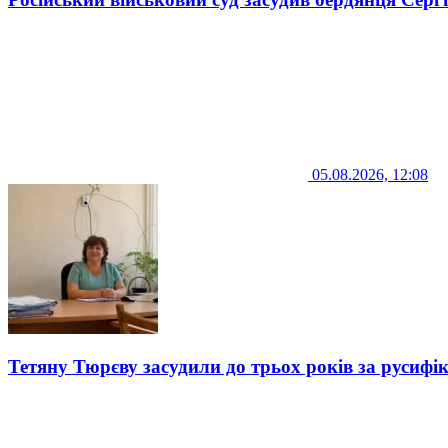
05.08.2026, 12:08
Тетяну Тюрєву засудили до трьох років за русифі