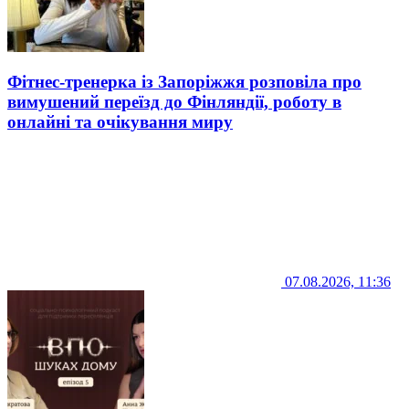
Фітнес-тренерка із Запоріжжя розповіла про
вимушений переїзд до Фінляндії, роботу в
онлайні та очікування миру
07.08.2026, 11:36