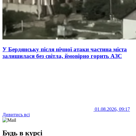
У Бердянську після нічної атаки частина міста
залишилася без світла, ймовірно горить АЗС
01.08.2026, 09:17
Дивитись всі
Будь в курсі