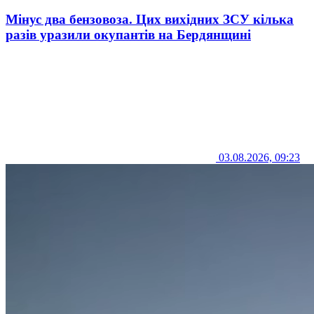
Мінус два бензовоза. Цих вихідних ЗСУ кілька
разів уразили окупантів на Бердянщині
03.08.2026, 09:23