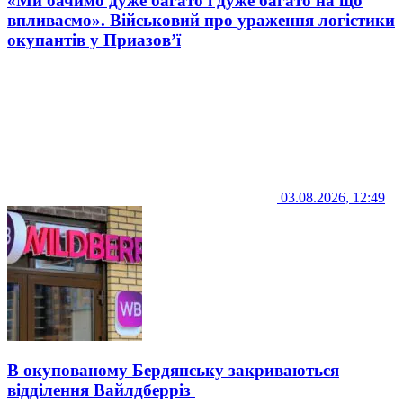
«Ми бачимо дуже багато і дуже багато на що
впливаємо». Військовий про ураження логістики
окупантів у Приазов’ї
03.08.2026, 12:49
В окупованому Бердянську закриваються
відділення Вайлдберріз