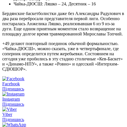
Чайка-ДЮСШ: Ляшко – 24, Десятник – 16
Бердянские баскетболистки даже без Александры Радулович в
два раза перебросали представителя первой лиги. Особенно
постаралась Анжелика Ляшко, реализовавшая 6 из 9 из-за
дуги. Еще одним приятным моментом стало возвращение на
площадку долгое время травмированной Мирославы Топчий.
+49 делают повторный поединок обычной формальностью.
«Чайка-ДЮСШ», можно сказать, уже в четвертьфинале, где
соперник определится путем жеребьевки. Состоянием на
сегодня уже пробились в эту стадию столичные «Кев-Баскет»
и «Динамо-НПУ», а также «Ровно» и одесский «Интерхим-
СДЮШОР».
Facebook
Підпишись
Instagram
Підпишись
Viber
Підпишись