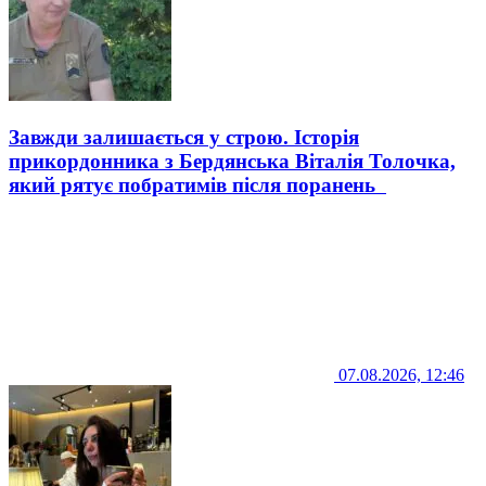
Завжди залишається у строю. Історія
прикордонника з Бердянська Віталія Толочка,
який рятує побратимів після поранень
07.08.2026, 12:46