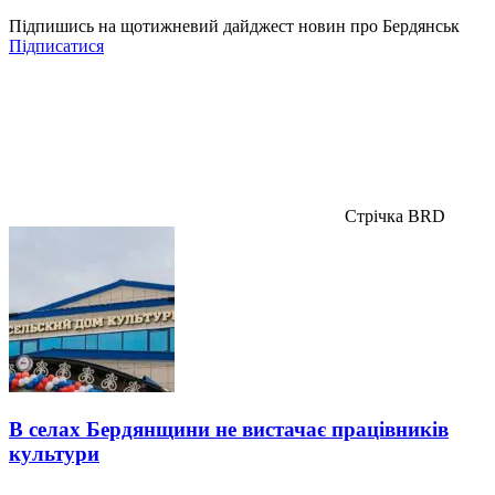
Підпишись на щотижневий дайджест новин про Бердянськ
Підписатися
Стрічка BRD
В селах Бердянщини не вистачає працівників
культури