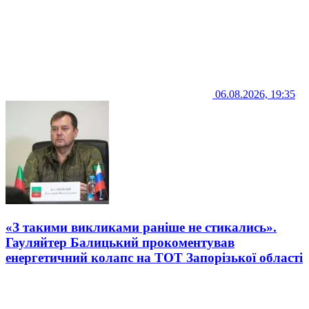
06.08.2026, 19:35
«З такими викликами раніше не стикались».
Гауляйтер Балицький прокоментував
енергетичний колапс на ТОТ Запорізької області