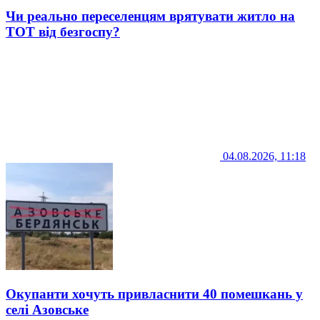
Чи реально переселенцям врятувати житло на
ТОТ від безгоспу?
04.08.2026, 11:18
Окупанти хочуть привласнити 40 помешкань у
селі Азовське