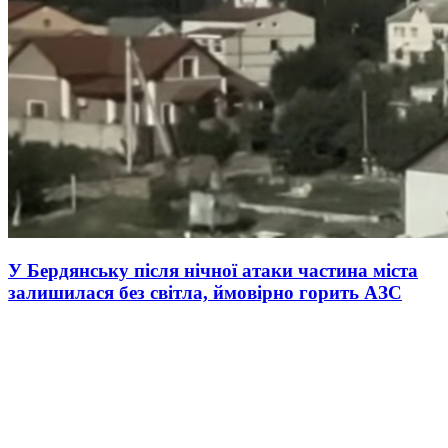
У Бердянську після нічної атаки частина міста
залишилася без світла, ймовірно горить АЗС