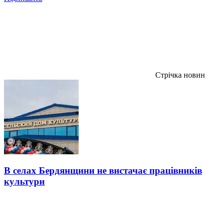
Стрічка новин
В селах Бердянщини не вистачає працівників
культури