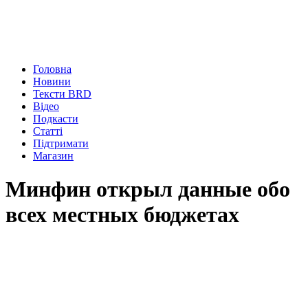
Головна
Новини
Тексти BRD
Відео
Подкасти
Статті
Підтримати
Магазин
Минфин открыл данные обо
всех местных бюджетах