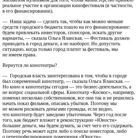
реальное участие в организации кинофестиваля (в частности,
в его финансировании).
— Наша задача — сделать так, чтобы как можно меньше
средств городского бюджета пошло на его финансирование:
будем привлекать инвесторов, спонсоров, искать другие
варианты, — сказала Ольга Яланская. — Фестиваль должен
приводить в город деньги, а не наоборот. Но допустить
ситуацию, когда только город платит за фестиваль, мы
не имеем права.
Вернутся ли кинотеатры?
— Городская власть заинтересована в том, чтобы в городе
был современный кинотеатр, — сказала Ольга Яланская. —
Но кино и кинотеатры сегодня — это бизнес-деятельность, а
не вопрос социальной сферы. Кинотеатр «Космос», например,
поменял несколько собственников, все они так и не решились
начать показ фильмов, опасаясь убытков. Поэтому мы
не можем рисковать деньгами громады, если видно,
что кинотеатр будет заведомо убыточным. Через год после
того, как бюджет вложит в реконструкцию «Юности»
большие деньги, мы будем думать, за счет чего его содержать.
Поэтому речь может идти либо о поиске инвесторов, либо
о перепрофилировании помещения «Юности».