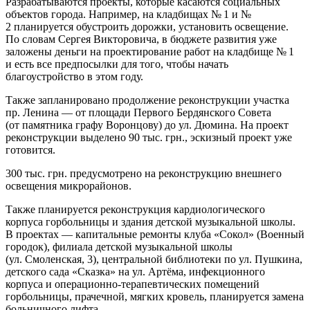
Разрабатываются проекты, которые касаются социальных
объектов города. Например, на кладбищах № 1 и №
2 планируется обустроить дорожки, установить освещение.
По словам Сергея Викторовича, в бюджете развития уже
заложены деньги на проектирование работ на кладбище № 1
и есть все предпосылки для того, чтобы начать
благоустройство в этом году.
Также запланировано продолжение реконструкции участка
пр. Ленина — от площади Первого Бердянского Совета
(от памятника графу Воронцову) до ул. Дюмина. На проект
реконструкции выделено 90 тыс. грн., эскизный проект уже
готовится.
300 тыс. грн. предусмотрено на реконструкцию внешнего
освещения микрорайонов.
Также планируется реконструкция кардиологического
корпуса горбольницы и здания детской музыкальной школы.
В проектах — капитальные ремонты клуба «Сокол» (Военный
городок), филиала детской музыкальной школы
(ул. Смоленская, 3), центральной библиотеки по ул. Пушкина,
детского сада «Сказка» на ул. Артёма, инфекционного
корпуса и операционно-терапевтических помещений
горбольницы, прачечной, мягких кровель, планируется замена
больничного лифта.