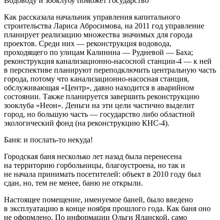
Водоводу и зооклубу поможет государство
Как рассказала начальник управления капитального
строительства Лариса Абросимова, на 2011 год управление
планирует реализацию множества значимых для города
проектов. Среди них — реконструкция водовода,
проходящего по улицам Калинина — Рудневой — Баха;
реконструкция канализационно-насосной станции-4 — к ней
в перспективе планируют переподключить центральную часть
города, потому что канализационно-насосная станция,
обслуживающая «Центр», давно находится в аварийном
состоянии. Также планируется завершить реконструкцию
зооклуба «Неон». Деньги на эти цели частично выделит
город, но большую часть — государство либо областной
экологический фонд (на реконструкцию КНС-4).
Баня: и послать‑то некуда!
Городская баня несколько лет назад была перенесена
на территорию горбольницы, благоустроена, но так и
не начала принимать посетителей: объект в 2010 году был
сдан, но, тем не менее, баню не открыли.
Настоящее помещение, именуемое баней, было введено
в эксплуатацию в конце ноября прошлого года. Как баня оно
не оформлено. По информации Ольги Яланской, само