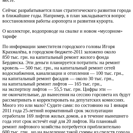
месте.
Сейчас разрабатывается план стратегического развития города
в ближайшие годы. Например, в план закладывается вопрос
восстановления работы аэропорта и развития курорта.
О коллекторе, водопроводе на свалке и новом «мусорном»
тарифе
По информации заместителя городского головы Игоря
Крахмалёва, в городском бюджете-2011 заложено около
850 тыс. грн. на капитальный ремонт жилого фонда
Бердянска. Эти деньги планируется потратить: на ремонт
кровель — 500 тыс. грн., на капитальный ремонт сетей
водоснабжения, канализации и отопления — 100 тыс. грн.,
на капитальный ремонт фасадов — около 30 тыс. грн.,
на капитальный ремонт лифтов — 165 тыс. грн.,
на экспертизу лифтов — 55,5 тыс. грн. Цифры эти —
не окончательные, до вынесения на сессию горсовета их будут
рассматривать и корректировать на депутатских комиссиях.
Много это или мало? Судите сами: по состоянию на 1 января
2011 года 25‑летний нормативный срок эксплуатации
отработали 169 лифтов жилых домов, а в течение нынешнего
года этот срок истечёт ещё для 20 лифтов. На плановый
ремонт лифтового хозяйства потребуется приблизительно
600 тыс. грн., но на выделение такой суммы из средств города