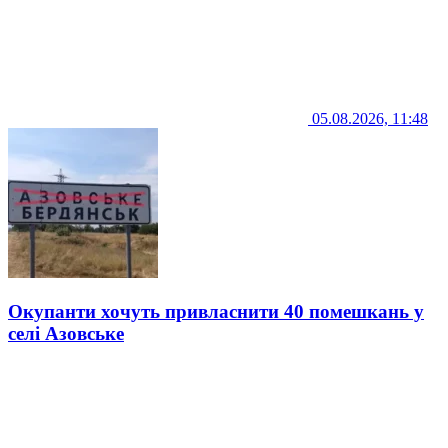
05.08.2026, 11:48
Окупанти хочуть привласнити 40 помешкань у
селі Азовське