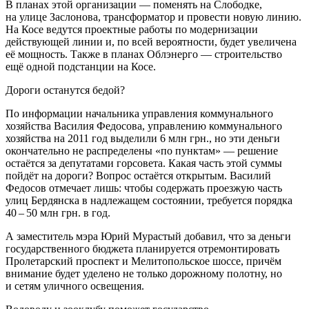
В планах этой организации — поменять на Слободке,
на улице Заслонова, трансформатор и провести новую линию.
На Косе ведутся проектные работы по модернизации
действующей линии и, по всей вероятности, будет увеличена
её мощность. Также в планах Облэнерго — строительство
ещё одной подстанции на Косе.
Дороги останутся бедой?
По информации начальника управления коммунального
хозяйства Василия Федосова, управлению коммунального
хозяйства на 2011 год выделили 6 млн грн., но эти деньги
окончательно не распределены «по пунктам» — решение
остаётся за депутатами горсовета. Какая часть этой суммы
пойдёт на дороги? Вопрос остаётся открытым. Василий
Федосов отмечает лишь: чтобы содержать проезжую часть
улиц Бердянска в надлежащем состоянии, требуется порядка
40 – 50 млн грн. в год.
А заместитель мэра Юрий Мурастый добавил, что за деньги
государственного бюджета планируется отремонтировать
Пролетарский проспект и Мелитопольское шоссе, причём
внимание будет уделено не только дорожному полотну, но
и сетям уличного освещения.