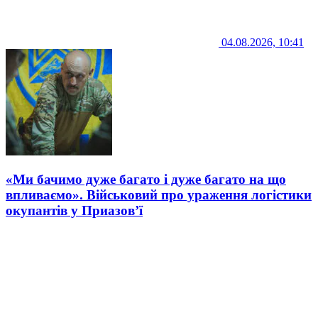
04.08.2026, 10:41
«Ми бачимо дуже багато і дуже багато на що
впливаємо». Військовий про ураження логістики
окупантів у Приазов’ї