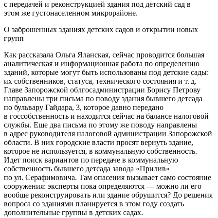
с передачей и реконструкцией здания под детский сад в
этом же густонаселенном микрорайоне.
О заброшенных зданиях детских садов и открытии новых
групп
Как рассказала Ольга Яланская, сейчас проводится большая
аналитическая и информационная работа по определению
зданий, которые могут быть использованы под детские сады:
их собственников, статуса, технического состояния и т. д.
Главе Запорожской облгосадминистрации Борису Петрову
направлены три письма по поводу здания бывшего детсада
по бульвару Гайдара, 3, которое давно передано
в госсобственность и находится сейчас на балансе налоговой
службы. Еще два письма по этому же поводу направлены
в адрес руководителя налоговой администрации Запорожской
области. В них городские власти просят вернуть здание,
которое не используется, в коммунальную собственность.
Идет поиск вариантов по передаче в коммунальную
собственность бывшего детсада завода «Прилив»
по ул. Серафимовича. Там опасения вызывает само состояние
сооружения: эксперты пока определяются — можно ли его
вообще реконструировать или здание обрушится? До решения
вопроса со зданиями планируется в этом году создать
дополнительные группы в детских садах.