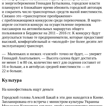
и энергосбережения Геннадия Бутылкина, городские власти
планируют в ближайшее время обновить городской автопарк
и сократить число транспортных средств малой вместимости.
Связано это «транспортное преображение»
с приближающимся конкурсом среди перевозчиков. В марте-
апреле состоится конкурс на осуществление перевозок
пассажиров на автомобильных маршрутах общего
пользования в Бердянске на 2011 – 2016 гг. К конкурсу будут
допускаться только те предприниматели, которые предоставят
высокий, комфортабельный и «молодой» (не более десяти лет
эксплуатации) транспорт.
— Маленьких и низких «газелей» точно не будет, — уверяет
Геннадий Анатольевич. — Высота салона будет достигать
не менее 1 м 80 см, количество мест для сидения составит от
16 и больше, а в автобусах средней вместимости — от
22 и больше.
Культура
На кинофестиваль ищут деньги
Городской голова Алексей Бакай в эти дни находится в Киеве.
Запланирована его встреча с министром культуры Украины
Михаилом Кулиняком для того, чтобы министерство приняло