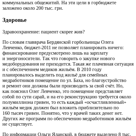
коммунальных общежитий. На эти цели в горбюджете
заложено около 200 тыс. грн.
Здоровье
Здравоохранение: пациент скорее жив?
По словам главврача Бердянской горбольницы Олега
Левченко, бюджет-2011 не позволяет планировать ничего:
финансирование предусмотрено лишь на зарплату
и энергоносители. Так что говорить о закупке нового
медоборудования не приходится. Такая же плачевная ситуация
и с обеспечением медиков жильём. В 2010 году
планировалось выделить под жильё для семейных
медработников помещение по ул. Баха, но благоустройство
и ремонт они должны были производить за свой счёт. Но,
как пояснил Олег Левченко, это помещение представляет
собой по сути сарай, и на его реконструкцию требуется около
полумиллиона гривен, то есть каждый «осчастливленный»
жильём медик должен был вложить приблизительно по
160 тысяч гривен. Понятно, что у врачей таких денег нет.
Других же программ по обеспечению медработников жильём
не существует.
По информации Ольги Яланской. в бюджете выделено 8 тыс.