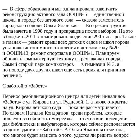
— В сфере образования мы запланировали закончить
реконструкцию актового зала ООШ№ 5 — единственной
школы в городе без актового зала, — сказала заместитель
городского головы Ольга Яланская. — Его реконструкция
была начата в 1998 году и прекращена после выборов. На это
в бюджете-2011 запланировано выделение 290 тыс. грн. Также
в планах — ремонт крыш всех детских садов и школ города,
установка автономного отопления в детском саду №20
и ООШ№13, ремонт спортзала в ООШ№ 1. Планируем
обновить компьютерную технику в трех школах города.
Самый старый парк компьютеров — в гимназии № 3, а
по поводу двух других школ еще есть время для принятия
решения.
С заботой о «Заботе»
Перенос реабилитационного центра для детей-инвалидов
«Забота» с ул. Кирова на ул. Рудневой, 1, а также открытие
на ул. Кирова детского сада — пока не рассматривается.
По словам Натальи Кондратюк, среди проблем, которые
повлечёт за собой этот «переезд» — отсутствие помещения
для библиотеки и амбулатории, которые сейчас располагаются
в одном здании с «Заботой». А Ольга Яланская отметила,
что многое будет зависеть о того, удастся ли решить вопрос