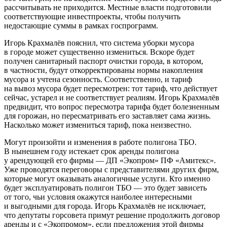
рассчитывать не приходится. Местные власти подготовили
соответствующие инвестпроекты, чтобы получить
недостающие суммы в рамках госпрограмм.
Игорь Крахмалёв пояснил, что система уборки мусора
в городе может существенно измениться. Вскоре будет
получен санитарный паспорт очистки города, в котором,
в частности, будут откорректированы нормы накопления
мусора и учтена сезонность. Соответственно, и тариф
на вывоз мусора будет пересмотрен: тот тариф, что действует
сейчас, устарел и не соответствует реалиям. Игорь Крахмалёв
предвидит, что вопрос пересмотра тарифа будет болезненным
для горожан, но пересматривать его заставляет сама жизнь.
Насколько может измениться тариф, пока неизвестно.
Могут произойти и изменения в работе полигона ТБО.
В нынешнем году истекает срок аренды полигона
у арендующей его фирмы — ДП «Экопром» ПФ «Амитекс».
Уже проводятся переговоры с представителями других фирм,
которые могут оказывать аналогичные услуги. Кто именно
будет эксплуатировать полигон ТБО — это будет зависеть
от того, чьи условия окажутся наиболее интересными
и выгодными для города. Игорь Крахмалёв не исключает,
что депутаты горсовета примут решение продолжить договор
аренды и с «Экопромом», если предложения этой фирмы