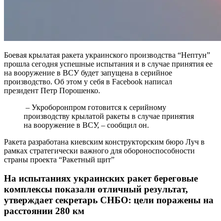
Боевая крылатая ракета украинского производства “Нептун”
прошла сегодня успешные испытания и в случае принятия ее
на вооружение в ВСУ будет запущена в серийное
производство. Об этом у себя в Facebook написал
президент Петр Порошенко.
– Укроборонпром готовится к серийному
производству крылатой ракеты в случае принятия
на вооружение в ВСУ, – сообщил он.
Ракета разработана киевским конструкторским бюро Луч в
рамках стратегически важного для обороноспособности
страны проекта “Ракетный щит”
На испытаниях украинских ракет береговые
комплексы показали отличный результат,
утверждает секретарь СНБО: цели поражены на
расстоянии 280 км