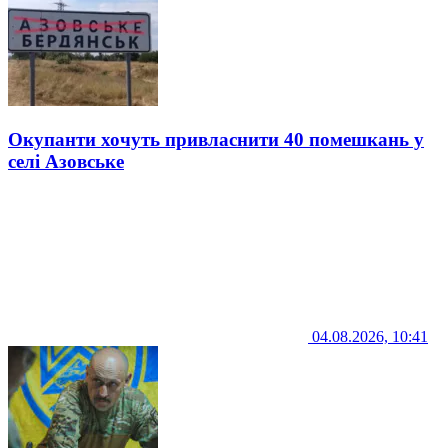
Окупанти хочуть привласнити 40 помешкань у
селі Азовське
04.08.2026, 10:41