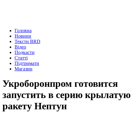
Головна
Новини
Тексти BRD
Відео
Подкасти
Статті
Підтримати
Магазин
Укроборонпром готовится
запустить в серию крылатую
ракету Нептун