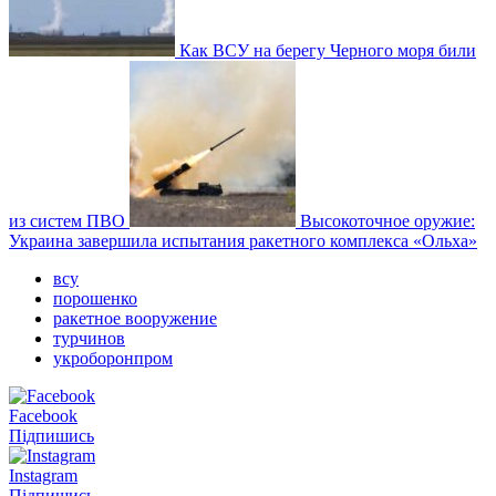
Как ВСУ на берегу Черного моря били
из систем ПВО
Высокоточное оружие:
Украина завершила испытания ракетного комплекса «Ольха»
всу
порошенко
ракетное вооружение
турчинов
укроборонпром
Facebook
Підпишись
Instagram
Підпишись