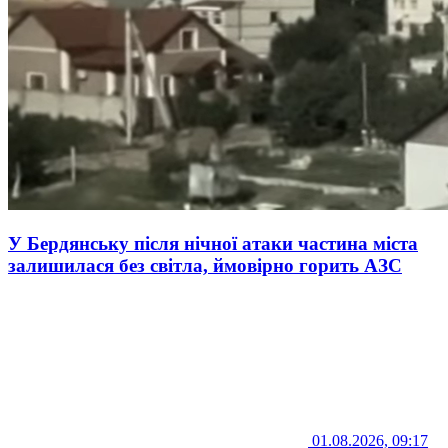
У Бердянську після нічної атаки частина міста
залишилася без світла, ймовірно горить АЗС
01.08.2026, 09:17