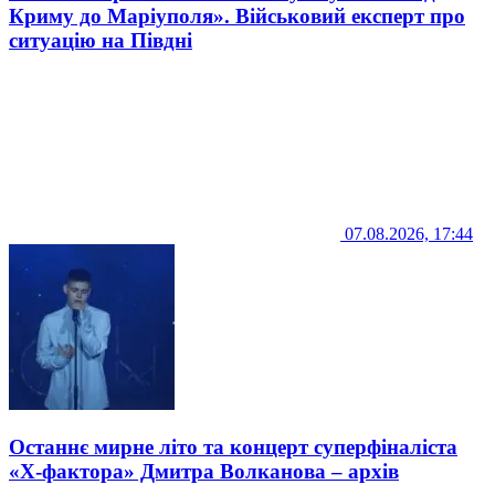
Криму до Маріуполя». Військовий експерт про
ситуацію на Півдні
07.08.2026, 17:44
Останнє мирне літо та концерт суперфіналіста
«Х-фактора» Дмитра Волканова – архів