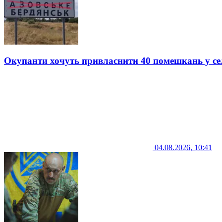
Окупанти хочуть привласнити 40 помешкань у се
04.08.2026, 10:41