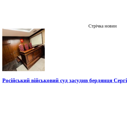
Стрічка новин
Російський військовий суд засудив бердянця Серг