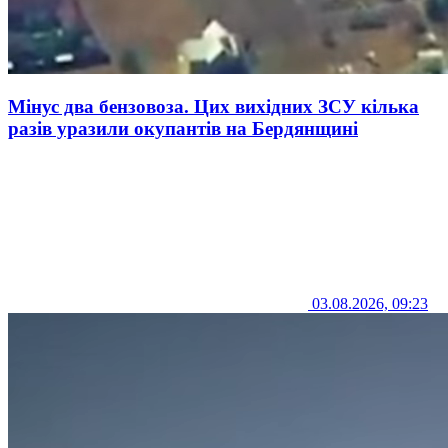
Мінус два бензовоза. Цих вихідних ЗСУ кілька
разів уразили окупантів на Бердянщині
03.08.2026, 09:23