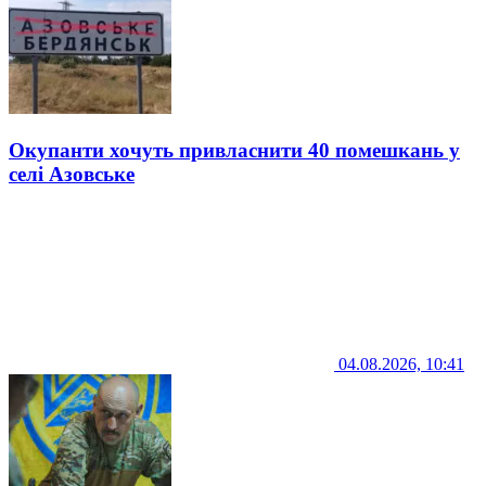
Окупанти хочуть привласнити 40 помешкань у
селі Азовське
04.08.2026, 10:41