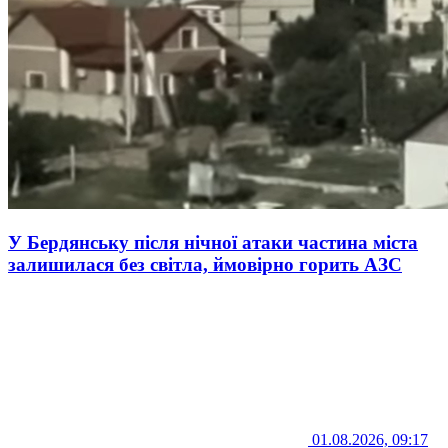
У Бердянську після нічної атаки частина міста
залишилася без світла, ймовірно горить АЗС
01.08.2026, 09:17