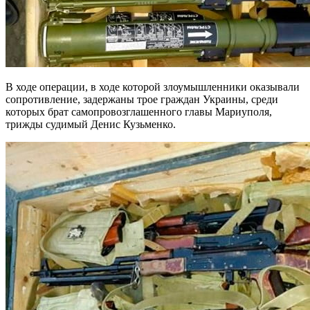
В ходе операции, в ходе которой злоумышленники оказывали
сопротивление, задержаны трое граждан Украины, среди
которых брат самопровозглашенного главы Мариуполя,
трижды судимый Денис Кузьменко.