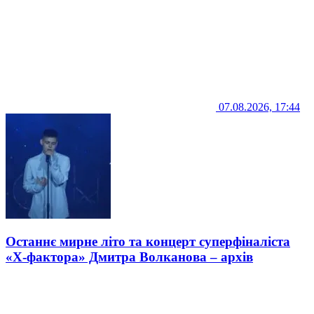
07.08.2026, 17:44
Останнє мирне літо та концерт суперфіналіста
«Х-фактора» Дмитра Волканова – архів