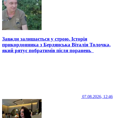
Завжди залишається у строю. Історія
прикордонника з Бердянська Віталія Толочка,
який рятує побратимів після поранень
07.08.2026, 12:46