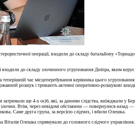
рористичної операції, входили до складу батальйону «Торнадо» 
ні входили до складу злочинного угруповання Дніпра, яким керує
а теперішній час місцеперебування керівника цього угруповання 
жавний розшук і тривають активні оперативно-розшукові заход
і затримали ще 4-х осіб, які, за даними слідства, виїжджали у Бе
и злочин. Втім, через невідомі обставини — повернулися назад —
а. Саме друга група, за версією слідчих, і вбили Олешка.
ва Віталія Олешка спрямували до головного слідчого управління.