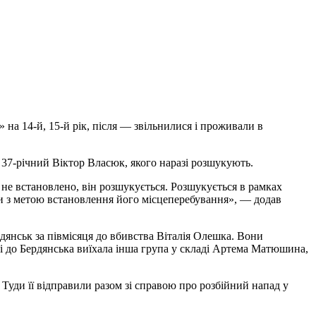
на 14-й, 15-й рік, після — звільнилися і проживали в
 37-річний Віктор Власюк, якого наразі розшукують.
не встановлено, він розшукується. Розшукується в рамках
и з метою встановлення його місцеперебування», — додав
рдянськ за півмісяця до вбивства Віталія Олешка. Вони
 і до Бердянська виїхала інша група у складі Артема Матюшина,
 Туди її відправили разом зі справою про розбійний напад у