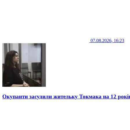
07.08.2026, 16:23
Окупанти засудили жительку Токмака на 12 рокі