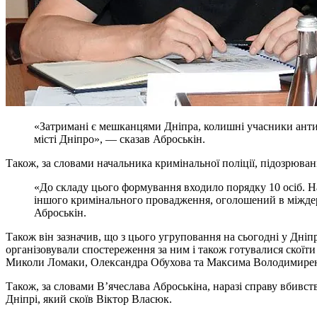
«Затримані є мешканцями Дніпра, колишні учасники антите
місті Дніпро», — сказав Аброськін.
Також, за словами начальника кримінальної поліції, підозрюва
«До складу цього формування входило порядку 10 осіб. Н
іншого кримінального провадження, оголошений в міждер
Аброськін.
Також він зазначив, що з цього угруповання на сьогодні у Дніпр
організовували спостереження за ним і також готувалися скоїт
Миколи Ломаки, Олександра Обухова та Максима Володимиренков
Також, за словами В’ячеслава Аброськіна, наразі справу вбивст
Дніпрі, який скоїв Віктор Власюк.