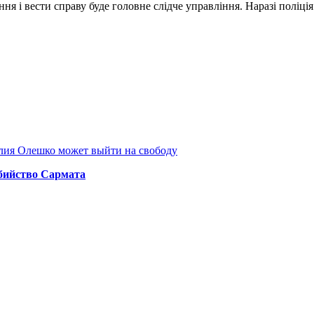
ня і вести справу буде головне слідче управління. Наразі полі
лия Олешко может выйти на свободу
бийство Сармата