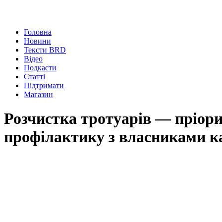
Головна
Новини
Тексти BRD
Відео
Подкасти
Статті
Підтримати
Магазин
Розчистка тротуарів — пріори
профілактику з власниками к