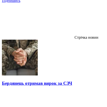
Підпишись
Стрічка новин
Бердянець отримав вирок за СЗЧ