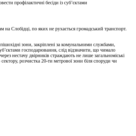
вести профілактичні бесіди із суб’єктами
м на Слобідці, по яких не рухається громадський транспорт.
 пішохідні зони, закріплені за комунальними службами,
суб’єктами господарювання, слід відзначити, що чимало
ерез нестачу двірників страждають не лише загальноміські
о сектору, розчистка 20-ти метрової зони біля споруди чи