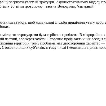
рошу звернути увагу на тротуари. Адміністративному відділу про
б’єкту 20-ти метрову зону, – заявив Володимир Чепурний.
ерівництва міста, щоб комунальні служби приділили увагу дорога
йонах.
 міста, то з тротуарами була серйозна проблема. В мікрорайонах
й частині, або через замети. Стосовно профілактичних бесід із 
рання територій, тому проблема має двосторонній характер — ч
ів. Стосовно інших суб’єктів, в тому числі і мешканців приватног