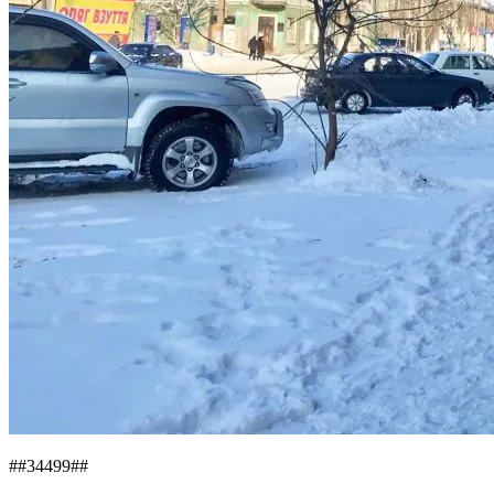
##34499##