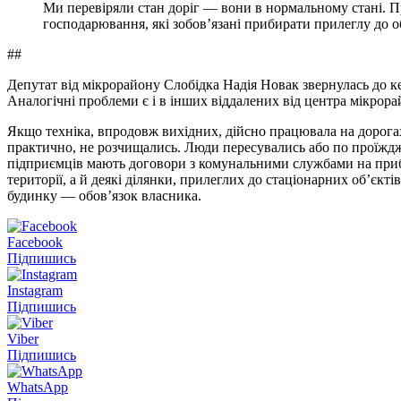
Ми перевіряли стан доріг — вони в нормальному стані. П
господарювання, які зобов’язані прибирати прилеглу до о
##
Депутат від мікрорайону Слобідка Надія Новак звернулась до к
Аналогічні проблеми є і в інших віддалених від центра мікрора
Якщо техніка, впродовж вихідних, дійсно працювала на дорогах
практично, не розчищались. Люди пересувались або по проїжджі
підприємців мають договори з комунальними службами на приби
території, а й деякі ділянки, прилеглих до стаціонарних об’єкт
будинку — обов’язок власника.
Facebook
Підпишись
Instagram
Підпишись
Viber
Підпишись
WhatsApp