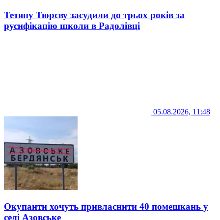
Тетяну Тюрєву засудили до трьох років за
русифікацію школи в Радолівці
05.08.2026, 11:48
Окупанти хочуть привласнити 40 помешкань у
селі Азовське