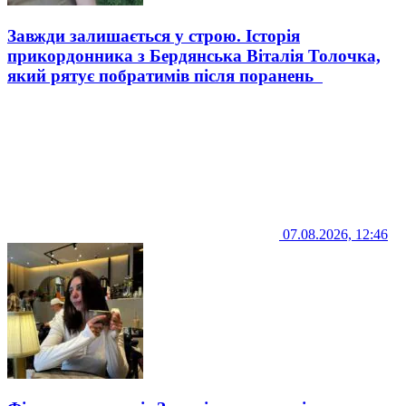
Завжди залишається у строю. Історія
прикордонника з Бердянська Віталія Толочка,
який рятує побратимів після поранень
07.08.2026, 12:46