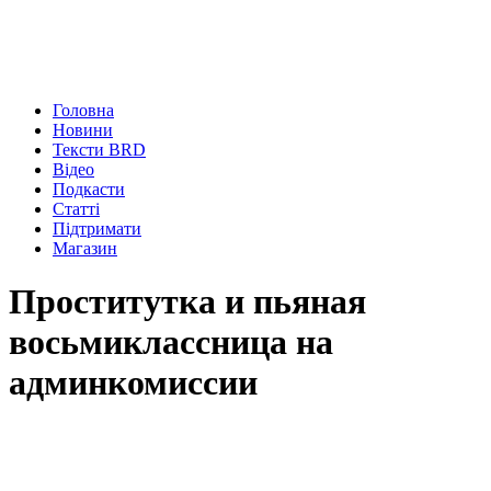
Головна
Новини
Тексти BRD
Відео
Подкасти
Статті
Підтримати
Магазин
Проститутка и пьяная
восьмиклассница на
админкомиссии