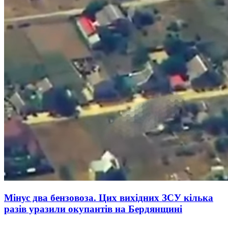
Мінус два бензовоза. Цих вихідних ЗСУ кілька
разів уразили окупантів на Бердянщині