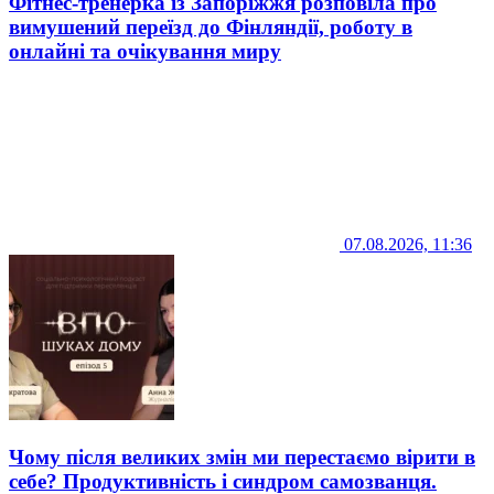
Фітнес-тренерка із Запоріжжя розповіла про
вимушений переїзд до Фінляндії, роботу в
онлайні та очікування миру
07.08.2026, 11:36
Чому після великих змін ми перестаємо вірити в
себе? Продуктивність і синдром самозванця.