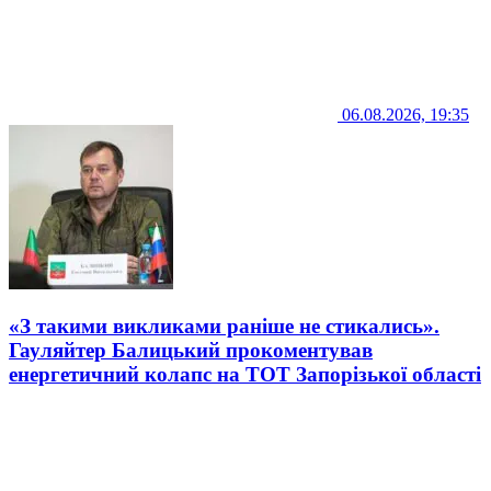
06.08.2026, 19:35
«З такими викликами раніше не стикались».
Гауляйтер Балицький прокоментував
енергетичний колапс на ТОТ Запорізької області