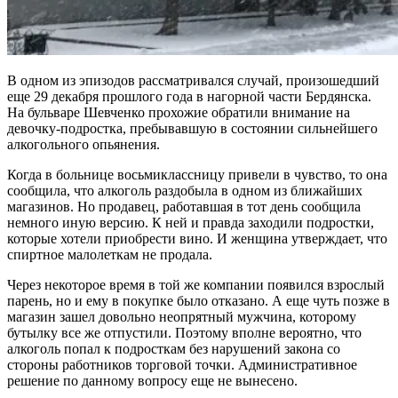
В одном из эпизодов рассматривался случай, произошедший
еще 29 декабря прошлого года в нагорной части Бердянска.
На бульваре Шевченко прохожие обратили внимание на
девочку-подростка, пребывавшую в состоянии сильнейшего
алкогольного опьянения.
Когда в больнице восьмиклассницу привели в чувство, то она
сообщила, что алкоголь раздобыла в одном из ближайших
магазинов. Но продавец, работавшая в тот день сообщила
немного иную версию. К ней и правда заходили подростки,
которые хотели приобрести вино. И женщина утверждает, что
спиртное малолеткам не продала.
Через некоторое время в той же компании появился взрослый
парень, но и ему в покупке было отказано. А еще чуть позже в
магазин зашел довольно неопрятный мужчина, которому
бутылку все же отпустили. Поэтому вполне вероятно, что
алкоголь попал к подросткам без нарушений закона со
стороны работников торговой точки. Административное
решение по данному вопросу еще не вынесено.