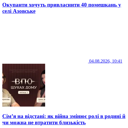
Окупанти хочуть привласнити 40 помешкань у
селі Азовське
04.08.2026, 10:41
Сім’я на відстані: як війна змінює ролі в родині й
чи можна не втратити близькість