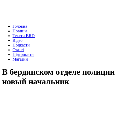
Головна
Новини
Тексти BRD
Відео
Подкасти
Статті
Підтримати
Магазин
В бердянском отделе полиции
новый начальник