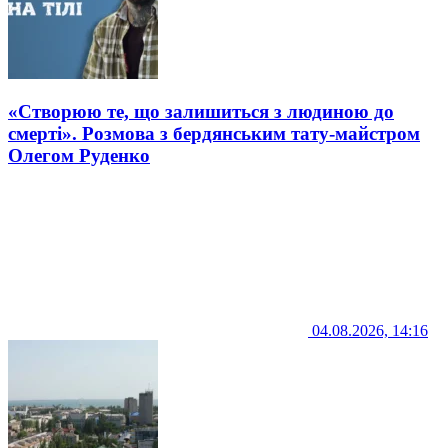
«Створюю те, що залишиться з людиною до
смерті». Розмова з бердянським тату-майстром
Олегом Руденко
04.08.2026, 14:16