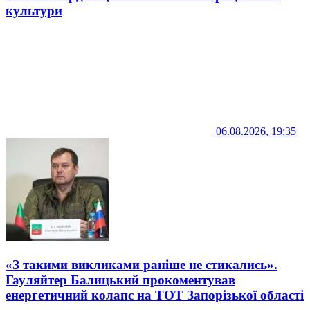
культури
06.08.2026, 19:35
«З такими викликами раніше не стикались».
Гауляйтер Балицький прокоментував
енергетичний колапс на ТОТ Запорізької області