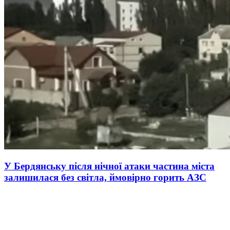
У Бердянську після нічної атаки частина міста
залишилася без світла, ймовірно горить АЗС