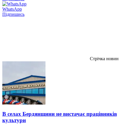
WhatsApp
Підпишись
Стрічка новин
В селах Бердянщини не вистачає працівників
культури