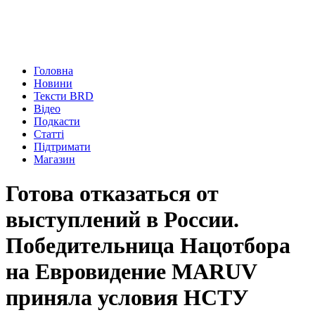
Головна
Новини
Тексти BRD
Відео
Подкасти
Статті
Підтримати
Магазин
Готова отказаться от
выступлений в России.
Победительница Нацотбора
на Евровидение MARUV
приняла условия НСТУ