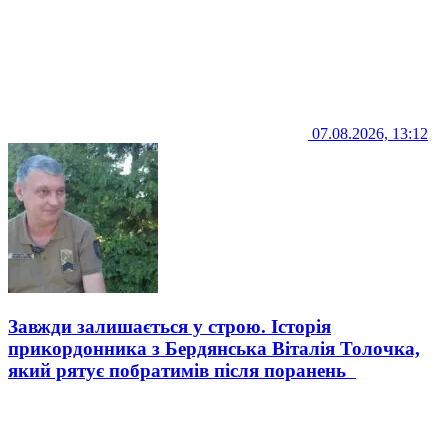
07.08.2026, 13:12
Завжди залишається у строю. Історія
прикордонника з Бердянська Віталія Толочка,
який рятує побратимів після поранень