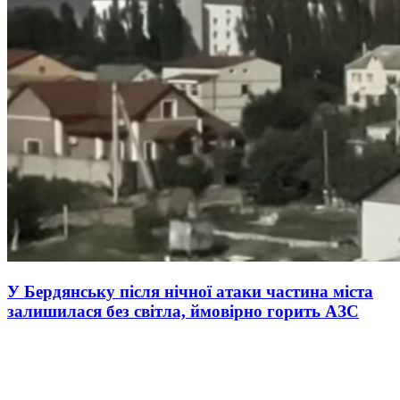
У Бердянську після нічної атаки частина міста
залишилася без світла, ймовірно горить АЗС