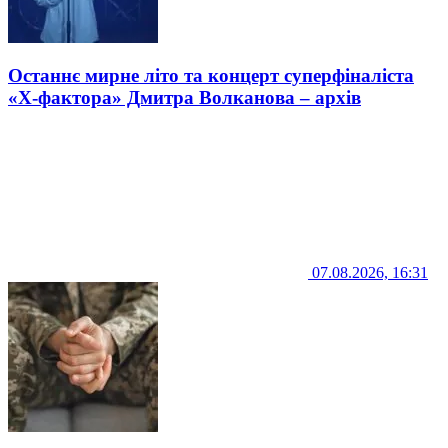
Останнє мирне літо та концерт суперфіналіста
«Х-фактора» Дмитра Волканова – архів
07.08.2026, 16:31