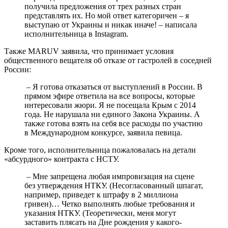
получила предложения от трех разных стран
представлять их. Но мой ответ категоричен – я
выступаю от Украины и никак иначе! – написала
исполнительница в Instagram.
Также MARUV заявила, что принимает условия
общественного вещателя об отказе от гастролей в соседней
России:
– Я готова отказаться от выступлений в России. В
прямом эфире ответила на все вопросы, которые
интересовали жюри. Я не посещала Крым с 2014
года. Не нарушала ни единого Закона Украины. А
также готова взять на себя все расходы по участию
в Международном конкурсе, заявила певица.
Кроме того, исполнительница пожаловалась на детали
«абсурдного» контракта с НСТУ.
– Мне запрещена любая импровизация на сцене
без утверждения НТКУ. (Несогласованный шпагат,
например, приведет к штрафу в 2 миллиона
гривен)… Четко выполнять любые требования и
указания НТКУ. (Теоретически, меня могут
заставить плясать на Дне рождения у какого-