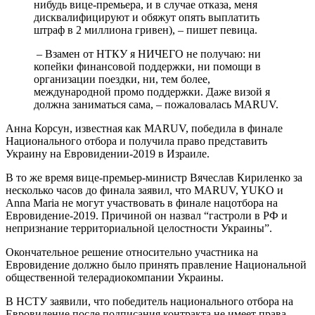
нибудь вице-премьера, и в случае отказа, меня
дисквалифицируют и обяжут опять выплатить
штраф в 2 миллиона гривен), – пишет певица.
– Взамен от НТКУ я НИЧЕГО не получаю: ни
копейки финансовой поддержки, ни помощи в
организации поездки, ни, тем более,
международной промо поддержки. Даже визой я
должна заниматься сама, – пожаловалась MARUV.
Анна Корсун, известная как MARUV, победила в финале
Национального отбора и получила право представить
Украину на Евровидении-2019 в Израиле.
В то же время вице-премьер-министр Вячеслав Кириленко за
несколько часов до финала заявил, что MARUV, YUKO и
Anna Maria не могут участвовать в финале нацотбора на
Евровидение-2019. Причиной он назвал “гастроли в РФ и
непризнание территориальной целостности Украины”.
Окончательное решение относительно участника на
Евровидение должно было принять правление Национальной
общественной телерадиокомпании Украины.
В НСТУ заявили, что победитель национального отбора на
Евровидение после подписания контракта не имеет права