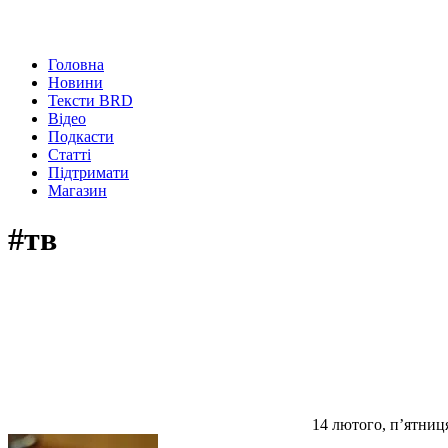
Головна
Новини
Тексти BRD
Відео
Подкасти
Статті
Підтримати
Магазин
#тв
14 лютого, п’ятниц