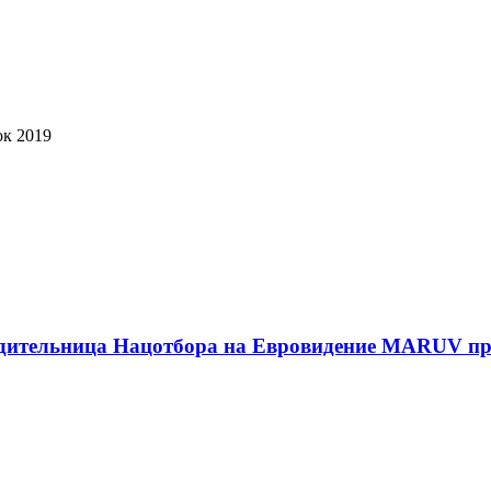
ок 2019
обедительница Нацотбора на Евровидение MARUV 