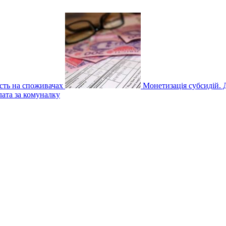
ість на споживачах
Монетизація субсидій. Д
лата за комуналку