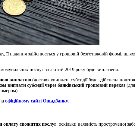
оку, її надання здійснюється у грошовій безготівковій формі, ш
-комунальних послуг за лютий 2019 року буде виплачено:
йною виплатою
(доставка/виплата субсидії буде здійснена поштою
ом виплати субсидії через банківський грошовий переказ
(для
номером).
 на
офіційному сайті Ощадбанку
.
ти оплату спожитих послуг
, оскільки наявність простроченої з