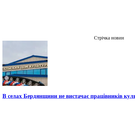
Стрічка новин
В селах Бердянщини не вистачає працівників кул