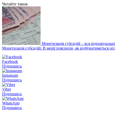
Читайте також
Монетизація субсидій – вся відповідальн
Монетизація субсидій: В мерії пояснили, як відбуватиметься оп
Facebook
Підпишись
Instagram
Підпишись
Viber
Підпишись
WhatsApp
Підпишись