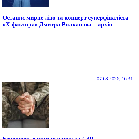
Останнє мирне літо та концерт суперфіналіста
«Х-фактора» Дмитра Волканова – архів
07.08.2026, 16:31
Бердянець отримав вирок за СЗЧ