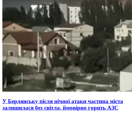
У Бердянську після нічної атаки частина міста
залишилася без світла, ймовірно горить АЗС