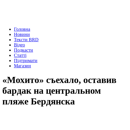
Головна
Новини
Тексти BRD
Відео
Подкасти
Статті
Підтримати
Магазин
«Мохито» съехало, оставив
бардак на центральном
пляже Бердянска