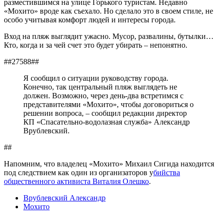
разместившимся на улице Горького туристам. Недавно
«Мохито» вроде как съехало. Но сделало это в своем стиле, не
особо учитывая комфорт людей и интересы города.
Вход на пляж выглядит ужасно. Мусор, развалины, бутылки…
Кто, когда и за чей счет это будет убирать – непонятно.
##27588##
Я сообщил о ситуации руководству города.
Конечно, так центральный пляж выглядеть не
должен. Возможно, через день-два встретимся с
представителями «Мохито», чтобы договориться о
решении вопроса, – сообщил редакции директор
КП «Спасательно-водолазная служба» Александр
Врублевский.
##
Напомним, что владелец «Мохито» Михаил Сигида находится
под следствием как один из организаторов у
бийства
общественного активиста Виталия Олешко
.
Врублевский Александр
Мохито