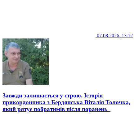
07.08.2026, 13:12
Завжди залишається у строю. Історія
прикордонника з Бердянська Віталія Толочка,
який рятує побратимів після поранень