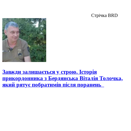
Стрічка BRD
Завжди залишається у строю. Історія
прикордонника з Бердянська Віталія Толочка,
який рятує побратимів після поранень