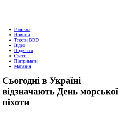
Головна
Новини
Тексти BRD
Відео
Подкасти
Статті
Підтримати
Магазин
Сьогодні в Україні
відзначають День морської
піхоти