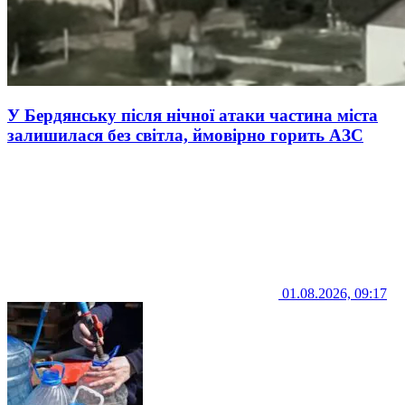
У Бердянську після нічної атаки частина міста
залишилася без світла, ймовірно горить АЗС
01.08.2026, 09:17