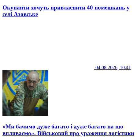
Окупанти хочуть привласнити 40 помешкань у
селі Азовське
04.08.2026, 10:41
«Ми бачимо дуже багато і дуже багато на що
впливаємо». Військовий про ураження логістики