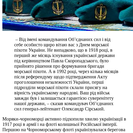
– Від імені командування Об’єднаних сил і від
себе особисто щиро вітаю вас з Днем морської
піхоти України. Не випадково, що в 1918 році, в
перший же місяць існування української держави
під керівництвом Павла Скоропадського, було
прийнято рішення про формування бригади
морської піхоти. А в 1992 році, через кілька місяців
після референдуму щодо підтвердження Акту
проголошення незалежності України, перші
підрозділи морської піхоти склали присягу на
вірність українському народові. Ваш рід військ
завжди був і залишається гарантією суверенітету
нашої держави, – сказав командувач Об’єднаних
сил генерал-лейтенант Олександр Сірський.
Моряки-чорноморці активно підхопили хвилю українізації в
1917 році в армії і на флоті колишньої Російської імперії.
Першою на Чорноморському флоті українізувалася берегова