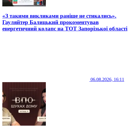
«З такими викликами раніше не стикались».
Гауляйтер Балицький прокоментував
енергетичний колапс на ТОТ Запорізької області
06.08.2026, 16:11