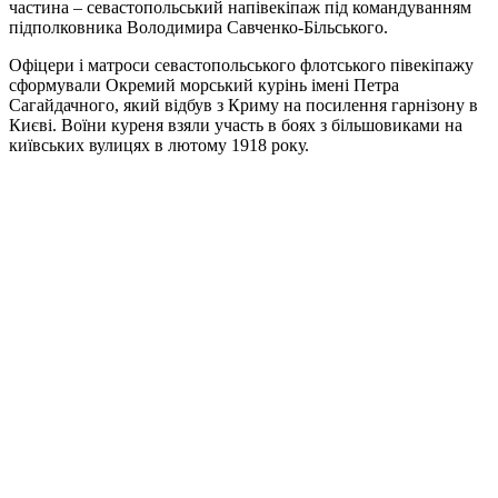
частина – севастопольський напівекіпаж під командуванням
підполковника Володимира Савченко-Більського.
Офіцери і матроси севастопольського флотського півекіпажу
сформували Окремий морський курінь імені Петра
Сагайдачного, який відбув з Криму на посилення гарнізону в
Києві. Воїни куреня взяли участь в боях з більшовиками на
київських вулицях в лютому 1918 року.