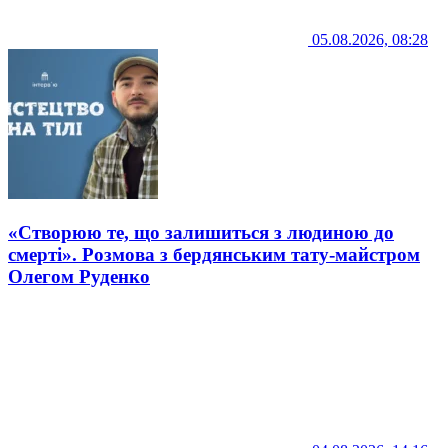
05.08.2026, 08:28
«Створюю те, що залишиться з людиною до
смерті». Розмова з бердянським тату-майстром
Олегом Руденко