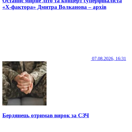
Останнє мирне літо та концерт суперфіналіста
«Х-фактора» Дмитра Волканова – архів
07.08.2026, 16:31
Бердянець отримав вирок за СЗЧ