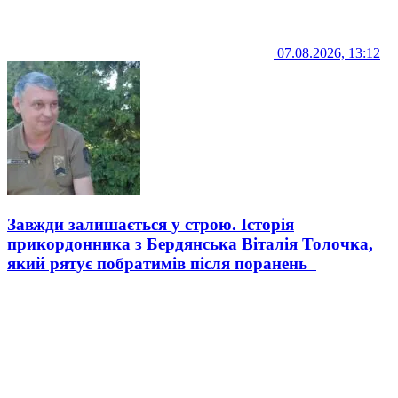
07.08.2026, 13:12
Завжди залишається у строю. Історія
прикордонника з Бердянська Віталія Толочка,
який рятує побратимів після поранень