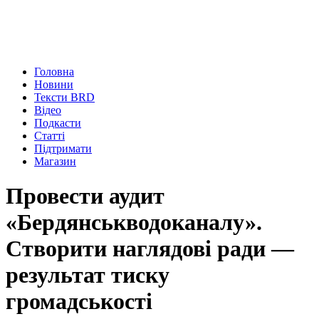
Головна
Новини
Тексти BRD
Відео
Подкасти
Статті
Підтримати
Магазин
Провести аудит
«Бердянськводоканалу».
Створити наглядові ради —
результат тиску
громадськості