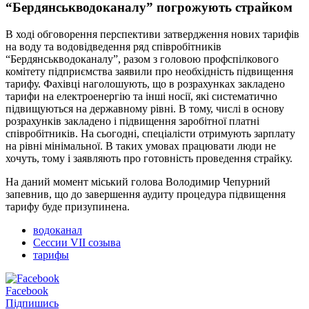
“Бердянськводоканалу” погрожують страйком
В ході обговорення перспективи затвердження нових тарифів
на воду та водовідведення ряд співробітників
“Бердянськводоканалу”, разом з головою профспілкового
комітету підприємства заявили про необхідність підвищення
тарифу. Фахівці наголошують, що в розрахунках закладено
тарифи на електроенергію та інші носії, які систематично
підвищуються на державному рівні. В тому, числі в основу
розрахунків закладено і підвищення заробітної платні
співробітників. На сьогодні, спеціалісти отримують зарплату
на рівні мінімальної. В таких умовах працювати люди не
хочуть, тому і заявляють про готовність проведення страйку.
На даний момент міський голова Володимир Чепурний
запевнив, що до завершення аудиту процедура підвищення
тарифу буде призупинена.
водоканал
Сессии VII созыва
тарифы
Facebook
Підпишись