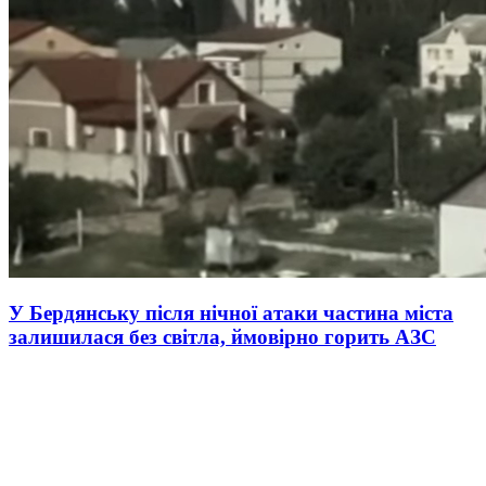
У Бердянську після нічної атаки частина міста
залишилася без світла, ймовірно горить АЗС