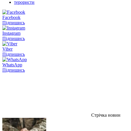
терористи
Facebook
Підпишись
Instagram
Підпишись
Viber
Підпишись
WhatsApp
Підпишись
Стрічка новин