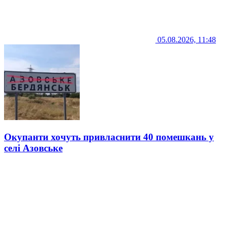
05.08.2026, 11:48
Окупанти хочуть привласнити 40 помешкань у
селі Азовське