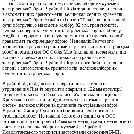
з гранатометів різних систем, великокаліберних кулеметів
та стрілецької зброї. В районі Пісків терористи вели вогонь
з автоматичних гранатометів, великокаліберних кулеметів
та стрілецької зброї. Українські позиції біля Павлополя двічі
були обстріляні з мінометів калібру 82 мм, гранатометів,
великокаліберних кулеметів та стрілецької зброї. Поблизу
Авдіївки терористи застосували станковий протитанковий
гранатомет та стрілецьку зброю. Неподалік Гнутового
терористи стріляли з гранатометів різних систем та стрілецької
зброї, а позиції сил ООС біля Мар’їнки двічі потрапляли під
вогонь зі станкового протитанкового гранатомету
та стрілецької зброї. В районі Широкиного бойовики вели
вогонь з автоматичних гранатометів, великокаліберних
кулеметів та стрілецької зброї.
В районі відповідальності оперативно-тактичного
угруповання Північ окупанти вдарили зі 122 мм артилерії
поблизу Попасної та Гладосового. Українські позиції біля
Кримського потрапили під вогонь з гранатометів різних
систем, великокаліберних кулеметів та стрілецької зброї.
В районі Станиці Луганської бойовики вели вогонь зі
стрілецької зброї. Неподалік Золотого позиції сил ООС
потрапили під обстріли з 82 мм мінометів, гранатометів різних
систем та великокаліберних кулеметів. В районі
Новолуганського терористи застосували озброєння БМП,