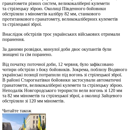
гранатомети різних систем, великокаліберні кулемети
та стрілецьку зброю. Околиці Південного бойовики
обстріляли з мінометів калібру 82 мм, станкового
протитанкового гранатомету, великокаліберних кулеметів
та стрілецької зброї.
Внаслідок обстрілів троє українських військових отримали
поранення.
За даними розвідки, минулої доби двоє окупантів були
знищені та сім поранено.
Від початку поточної доби, 12 червня, було зафіксовано
чотири обстріли з боку бойовиків. Зокрема, поблизу Водяного
українські позиції потрапили під вогонь зі стрілецької зброї.
В районі Старогнатівки бойовики застосували автоматичні
гранатомети, великокаліберні кулемети та стрілецьку зброю.
Неподалік Новгородського терористи вели вогонь зі 120 мм
та 82 мм мінометів та стрілецької зброї, а околиці Зайцевого
обстріляли зі 120 мм мінометів.
Читайте також