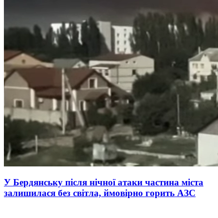
У Бердянську після нічної атаки частина міста
залишилася без світла, ймовірно горить АЗС