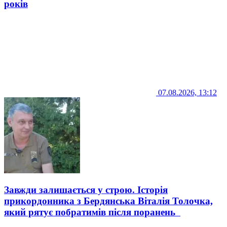
років
07.08.2026, 13:12
Завжди залишається у строю. Історія
прикордонника з Бердянська Віталія Толочка,
який рятує побратимів після поранень