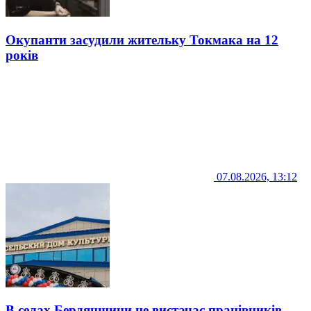
Окупанти засудили жительку Токмака на 12
років
07.08.2026, 13:12
В селах Бердянщини не вистачає працівників