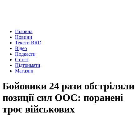
Головна
Новини
Тексти BRD
Відео
Подкасти
Статті
Підтримати
Магазин
Бойовики 24 рази обстріляли
позиції сил ООС: поранені
троє військових