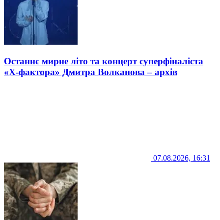
Останнє мирне літо та концерт суперфіналіста
«Х-фактора» Дмитра Волканова – архів
07.08.2026, 16:31