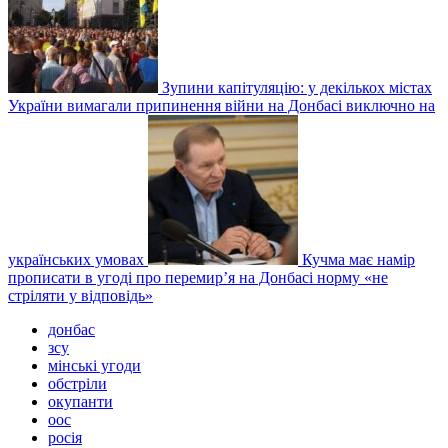
Зупини капітуляцію: у декількох містах
України вимагали припинення війни на Донбасі виключно на
українських умовах
Кучма має намір
прописати в угоді про перемир’я на Донбасі норму «не
стріляти у відповідь»
донбас
зсу
мінські угоди
обстріли
окупанти
оос
росія