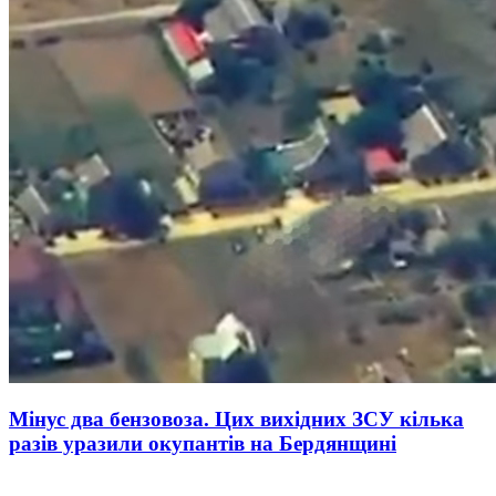
Мінус два бензовоза. Цих вихідних ЗСУ кілька
разів уразили окупантів на Бердянщині