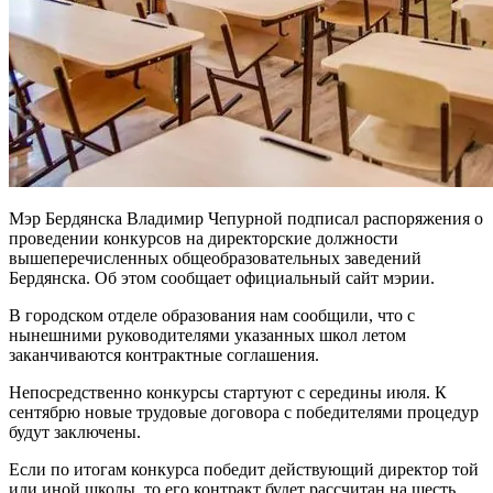
Мэр Бердянска Владимир Чепурной подписал распоряжения о
проведении конкурсов на директорские должности
вышеперечисленных общеобразовательных заведений
Бердянска. Об этом сообщает официальный сайт мэрии.
В городском отделе образования нам сообщили, что с
нынешними руководителями указанных школ летом
заканчиваются контрактные соглашения.
Непосредственно конкурсы стартуют с середины июля. К
сентябрю новые трудовые договора с победителями процедур
будут заключены.
Если по итогам конкурса победит действующий директор той
или иной школы, то его контракт будет рассчитан на шесть