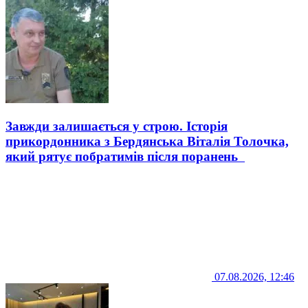
Завжди залишається у строю. Історія
прикордонника з Бердянська Віталія Толочка,
який рятує побратимів після поранень
07.08.2026, 12:46