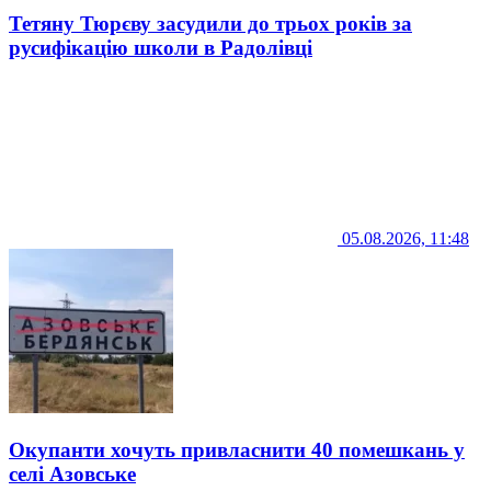
Тетяну Тюрєву засудили до трьох років за
русифікацію школи в Радолівці
05.08.2026, 11:48
Окупанти хочуть привласнити 40 помешкань у
селі Азовське