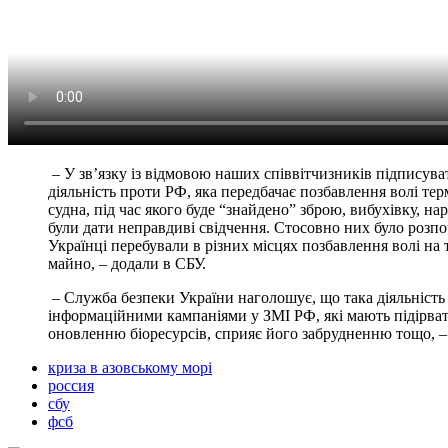
– У зв’язку із відмовою наших співвітчизників підписува
діяльність проти РФ, яка передбачає позбавлення волі те
судна, під час якого буде “знайдено” зброю, вибухівку, 
були дати неправдиві свідчення. Стосовно них було розпоч
Українці перебували в різних місцях позбавлення волі на 
майно, – додали в СБУ.
– Служба безпеки України наголошує, що така діяльніст
інформаційними кампаніями у ЗМІ РФ, які мають підірват
оновленню біоресурсів, сприяє його забрудненню тощо, – 
криза в азовському морі
россия
сбу
фсб