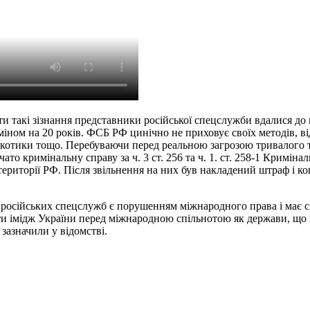
ти такі зізнання представники російської спецслужби вдалися до
рміном на 20 років. ФСБ РФ цинічно не приховує своїх методів, 
наркотики тощо. Перебуваючи перед реальною загрозою тривалого
ато кримінальну справу за ч. 3 ст. 256 та ч. 1. ст. 258-1 Кримі
території РФ. Після звільнення на них був накладений штраф і ко
ь російських спецслужб є порушенням міжнародного права і має 
и імідж України перед міжнародною спільнотою як держави, що ш
зазначили у відомстві.