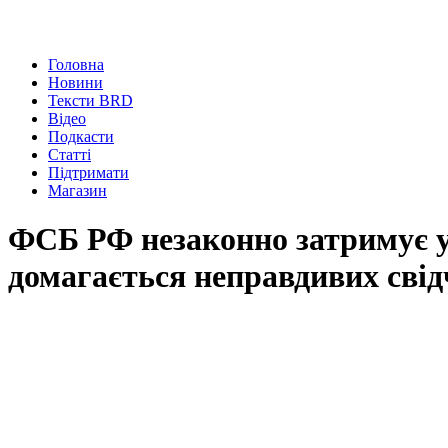
Головна
Новини
Тексти BRD
Відео
Подкасти
Статті
Підтримати
Магазин
ФСБ РФ незаконно затримує у
домагається неправдивих свід