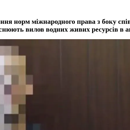
ення норм міжнародного права з боку сп
йснюють вилов водних живих ресурсів в а