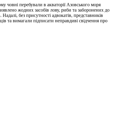
му човні перебували в акваторії Азовського моря
виявлено жодних засобів лову, риби та заборонених до
 Надалі, без присутності адвокатів, представників
ів та вимагали підписати неправдиві свідчення про