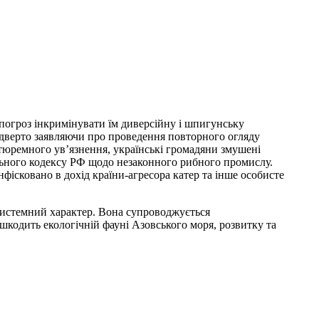
 погроз інкримінувати їм диверсійну і шпигунську
відверто заявляючи про проведення повторного огляду
 тюремного ув’язнення, українські громадяни змушені
нального кодексу РФ щодо незаконного рибного промислу.
нфісковано в дохід країни-агресора катер та інше особисте
системний характер. Вона супроводжується
кодить екологічній фауні Азовського моря, розвитку та