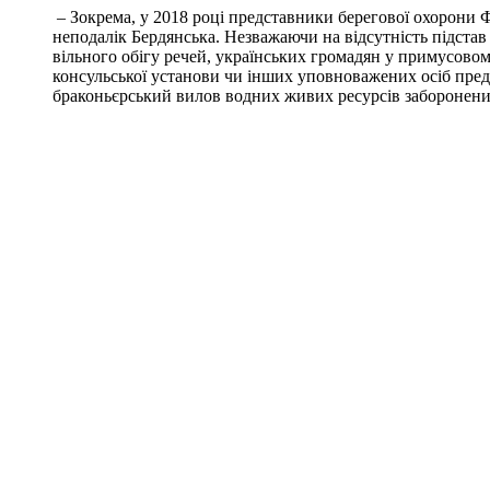
– Зокрема, у 2018 році представники берегової охорони 
неподалік Бердянська. Незважаючи на відсутність підстав 
вільного обігу речей, українських громадян у примусовом
консульської установи чи інших уповноважених осіб пре
браконьєрський вилов водних живих ресурсів забороненим