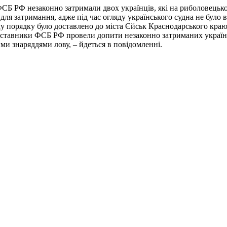
ФСБ РФ незаконно затримали двох українців, які на риболовецько
для затримання, адже під час огляду українського судна не було 
у порядку було доставлено до міста Єйськ Краснодарського краю.
дставники ФСБ РФ провели допити незаконно затриманих українц
и знаряддями лову, – йдеться в повідомленні.