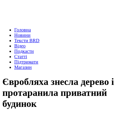
Головна
Новини
Тексти BRD
Відео
Подкасти
Статті
Підтримати
Магазин
Євробляха знесла дерево і
протаранила приватний
будинок