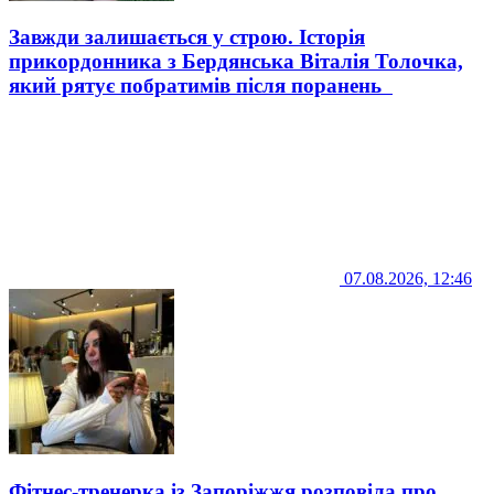
Завжди залишається у строю. Історія
прикордонника з Бердянська Віталія Толочка,
який рятує побратимів після поранень
07.08.2026, 12:46
Фітнес-тренерка із Запоріжжя розповіла про