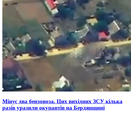
Мінус два бензовоза. Цих вихідних ЗСУ кілька
разів уразили окупантів на Бердянщині