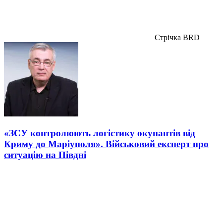
Стрічка BRD
«ЗСУ контролюють логістику окупантів від
Криму до Маріуполя». Військовий експерт про
ситуацію на Півдні