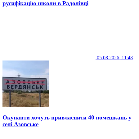
русифікацію школи в Радолівці
05.08.2026, 11:48
Окупанти хочуть привласнити 40 помешкань у
селі Азовське