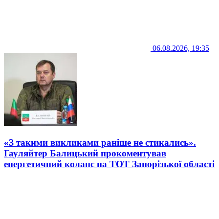
06.08.2026, 19:35
«З такими викликами раніше не стикались».
Гауляйтер Балицький прокоментував
енергетичний колапс на ТОТ Запорізької області