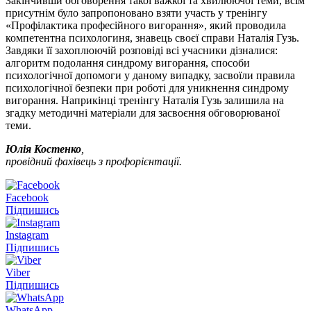
Закінчивши обговорення такої важкої та хвилюючої теми, всім
присутнім було запропоновано взяти участь у тренінгу
«Профілактика професійного вигорання», який проводила
компетентна психологиня, знавець своєї справи Наталія Гузь.
Завдяки її захоплюючій розповіді всі учасники дізналися:
алгоритм подолання синдрому вигорання, способи
психологічної допомоги у даному випадку, засвоїли правила
психологічної безпеки при роботі для уникнення синдрому
вигорання. Наприкінці тренінгу Наталія Гузь залишила на
згадку методичні матеріали для засвоєння обговорюваної
теми.
Юлія Костенко
,
провідний фахівець з профорієнтації.
Facebook
Підпишись
Instagram
Підпишись
Viber
Підпишись
WhatsApp