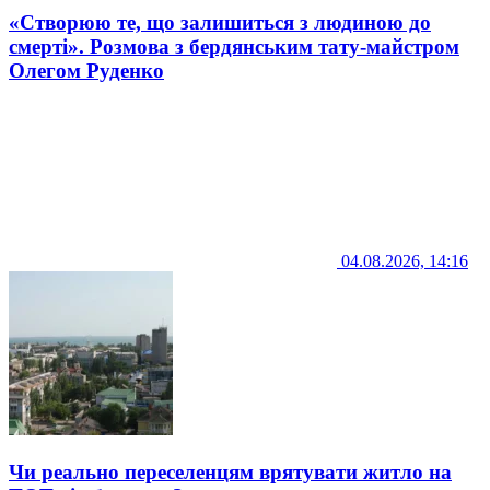
«Створюю те, що залишиться з людиною до
смерті». Розмова з бердянським тату-майстром
Олегом Руденко
04.08.2026, 14:16
Чи реально переселенцям врятувати житло на