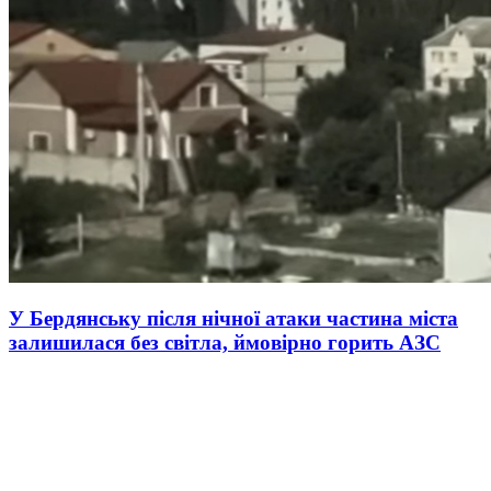
У Бердянську після нічної атаки частина міста
залишилася без світла, ймовірно горить АЗС