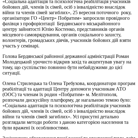
«Соціальна адаптація та психологічна реабілітація учасників
бойових дій, членів їх сімей, осіб з інвалідністю внаслідок
війни та членів сімей загиблих», 25 вересня поточного року,
організатори ГО «Центр» Побратим» запросили провідного
фахівця з профорієнтації Бердянського міськрайонного
центру зайнятості Юлію Костенко, представників органів
місцевого самоврядування, органів соціального захисту,
волонтерів, громадських діячів, учасників бойових дій взяти
участь у семінарі.
Голова Бердянської районної державної адміністрації Роман
Молодецький урочисто відкрив захід та акцентував увагу на
тому, що суспільство повинно бути небайдужими до цієї
ситуації.
Олена Стрилецька та Олена Требухова, координатори програм
реабілітації та адаптації Центру допомоги учасникам АТО
(ООС) та членам їх родин «Побратим» м. Мелітополя,
розпочали дискусійну платформу, де нагальною темою було:
«Соціальна адаптація та психологічна реабілітація учасників
бойових дій, членів їх сімей, осіб з інвалідністю внаслідок
війни та членів сімей загиблих». Усі присутні детально
розглядали методи роботи з даною категорією населення та
були вражені їх особливостями.