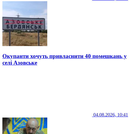
Окупанти хочуть привласнити 40 помешкань у
селі Азовське
04.08.2026, 10:41