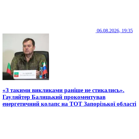
06.08.2026, 19:35
«З такими викликами раніше не стикались».
Гауляйтер Балицький прокоментував
енергетичний колапс на ТОТ Запорізької області