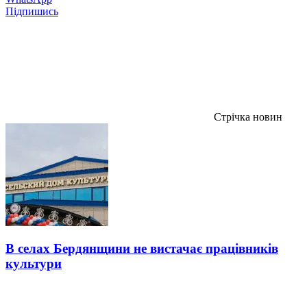
Підпишись
Стрічка новин
В селах Бердянщини не вистачає працівників
культури