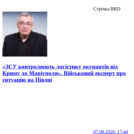
Стрічка BRD
«ЗСУ контролюють логістику окупантів від
Криму до Маріуполя». Військовий експерт про
ситуацію на Півдні
07.08.2026, 17:44