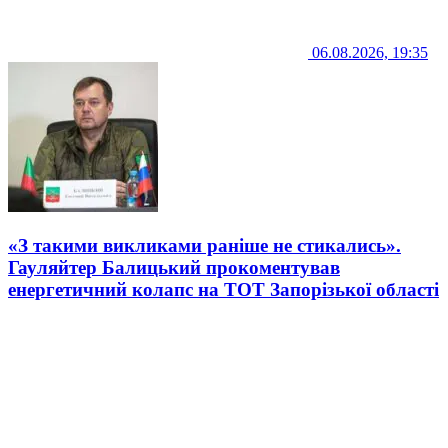
06.08.2026, 19:35
«З такими викликами раніше не стикались».
Гауляйтер Балицький прокоментував
енергетичний колапс на ТОТ Запорізької області