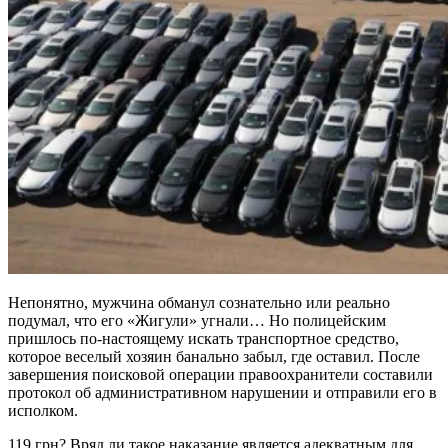
Непонятно, мужчина обманул сознательно или реально
подумал, что его «Жигули» угнали… Но полицейским
пришлось по-настоящему искать транспортное средство,
которое веселый хозяин банально забыл, где оставил. После
завершения поисковой операции правоохранители составили
протокол об административном нарушении и отправили его в
исполком.
119 грн? Вряд ли такое наказание является адекватным для