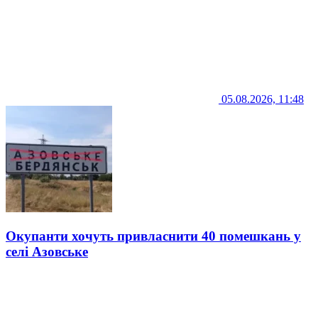
05.08.2026, 11:48
Окупанти хочуть привласнити 40 помешкань у
селі Азовське