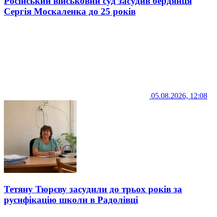
Російський військовий суд засудив бердянця
Сергія Москаленка до 25 років
05.08.2026, 12:08
Тетяну Тюрєву засудили до трьох років за
русифікацію школи в Радолівці