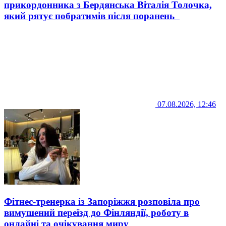
прикордонника з Бердянська Віталія Толочка,
який рятує побратимів після поранень
07.08.2026, 12:46
Фітнес-тренерка із Запоріжжя розповіла про
вимушений переїзд до Фінляндії, роботу в
онлайні та очікування миру