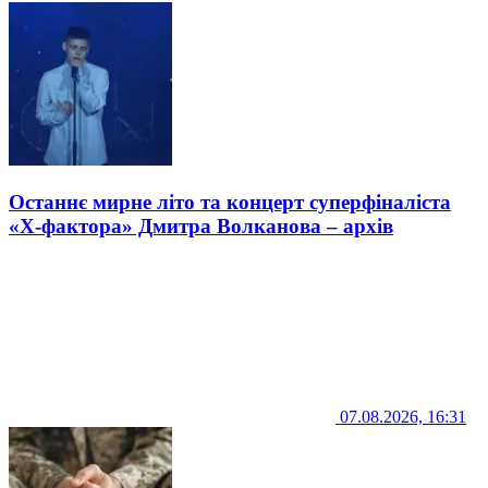
Останнє мирне літо та концерт суперфіналіста
«Х-фактора» Дмитра Волканова – архів
07.08.2026, 16:31