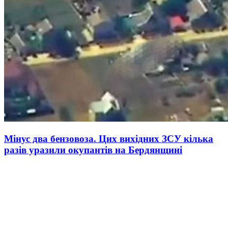
Мінус два бензовоза. Цих вихідних ЗСУ кілька
разів уразили окупантів на Бердянщині