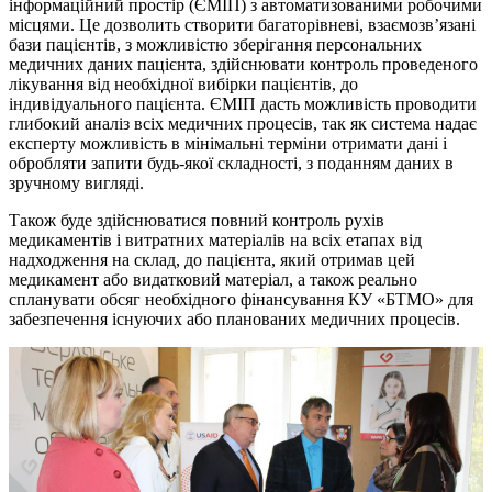
інформаційний простір (ЄМІП) з автоматизованими робочими
місцями. Це дозволить створити багаторівневі, взаємозв’язані
бази пацієнтів, з можливістю зберігання персональних
медичних даних пацієнта, здійснювати контроль проведеного
лікування від необхідної вибірки пацієнтів, до
індивідуального пацієнта. ЄМІП дасть можливість проводити
глибокий аналіз всіх медичних процесів, так як система надає
експерту можливість в мінімальні терміни отримати дані і
обробляти запити будь-якої складності, з поданням даних в
зручному вигляді.
Також буде здійснюватися повний контроль рухів
медикаментів і витратних матеріалів на всіх етапах від
надходження на склад, до пацієнта, який отримав цей
медикамент або видатковий матеріал, а також реально
спланувати обсяг необхідного фінансування КУ «БТМО» для
забезпечення існуючих або планованих медичних процесів.