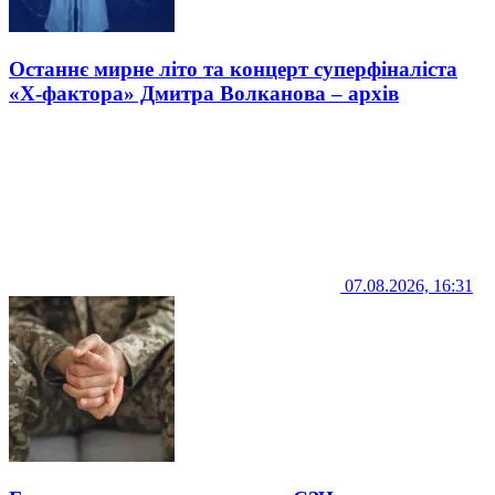
Останнє мирне літо та концерт суперфіналіста
«Х-фактора» Дмитра Волканова – архів
07.08.2026, 16:31