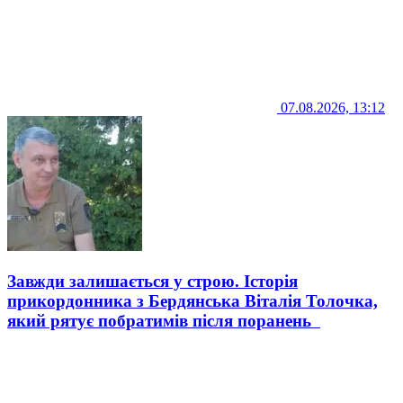
07.08.2026, 13:12
Завжди залишається у строю. Історія
прикордонника з Бердянська Віталія Толочка,
який рятує побратимів після поранень