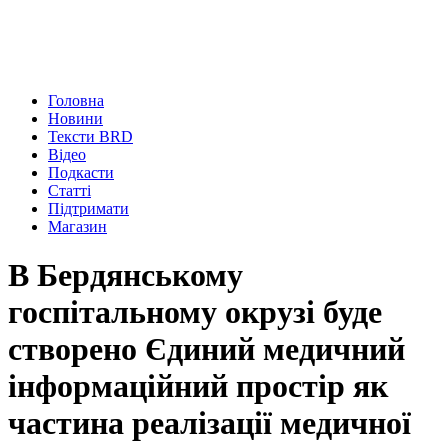
Головна
Новини
Тексти BRD
Відео
Подкасти
Статті
Підтримати
Магазин
В Бердянському
госпітальному окрузі буде
створено Єдиний медичний
інформаційний простір як
частина реалізації медичної