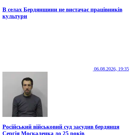
В селах Бердянщини не вистачає працівників
культури
06.08.2026, 19:35
Російський військовий суд засудив бердянця
Сергія Москаленка до 25 років