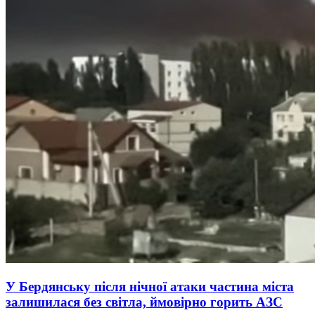
У Бердянську після нічної атаки частина міста
залишилася без світла, ймовірно горить АЗС