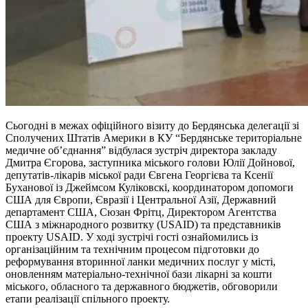
Сьогодні в межах офіційного візиту до Бердянська делегації зі
Сполучених Штатів Америки в КУ “Бердянське територіальне
медичне об’єднання” відбулася зустріч директора закладу
Дмитра Єгорова, заступника міського голови Юлії Дойнової,
депутатів-лікарів міської ради Євгена Георгієва та Ксенії
Буханової із Джеймсом Куліковскі, координатором допомоги
США для Європи, Євразії і Центральної Азії, Державний
департамент США, Сюзан Фрітц, Директором Агентства
США з міжнародного розвитку (USAID) та представників
проекту USAID. У ході зустрічі гості ознайомились із
організаційним та технічним процесом підготовки до
реформування вторинної ланки медичних послуг у місті,
оновленням матеріально-технічної бази лікарні за кошти
міського, обласного та державного бюджетів, обговорили
етапи реалізації спільного проекту.