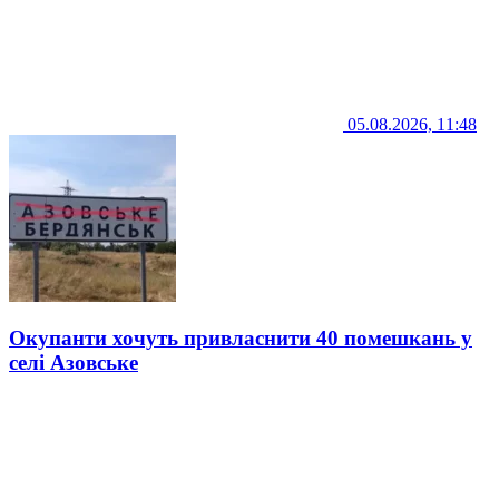
05.08.2026, 11:48
Окупанти хочуть привласнити 40 помешкань у
селі Азовське