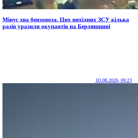
Мінус два бензовоза. Цих вихідних ЗСУ кілька
разів уразили окупантів на Бердянщині
03.08.2026, 09:23