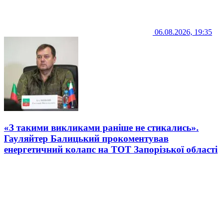
06.08.2026, 19:35
«З такими викликами раніше не стикались».
Гауляйтер Балицький прокоментував
енергетичний колапс на ТОТ Запорізької області