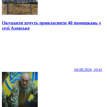
Окупанти хочуть привласнити 40 помешкань у
селі Азовське
04.08.2026, 10:41