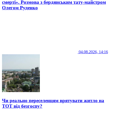
смерті». Розмова з бердянським тату-майстром
Олегом Руденко
04.08.2026, 14:16
Чи реально переселенцям врятувати житло на
ТОТ від безгоспу?