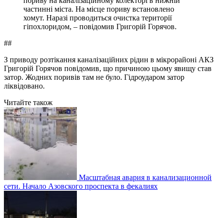
пориву на каналізаційному колекторі в нижній
частинні міста. На місце пориву встановлено
хомут. Наразі проводиться очистка території
гіпохлоридом, – повідомив Григорій Горячов.
##
З приводу розтікання каналізаційних рідин в мікрорайоні АКЗ
Григорій Горячов повідомив, що причиною цьому явищу став
затор. Жодних поривів там не було. Гідроударом затор
ліквідовано.
Читайте також
Масштабная авария в канализационной
сети. Начало Азовского проспекта в фекалиях