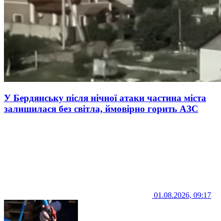
У Бердянську після нічної атаки частина міста
залишилася без світла, ймовірно горить АЗС
01.08.2026, 09:17