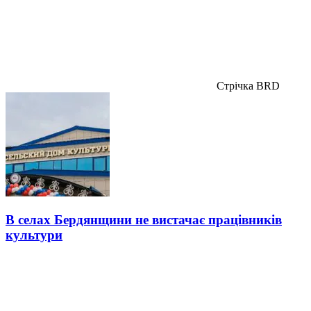
Стрічка BRD
В селах Бердянщини не вистачає працівників
культури