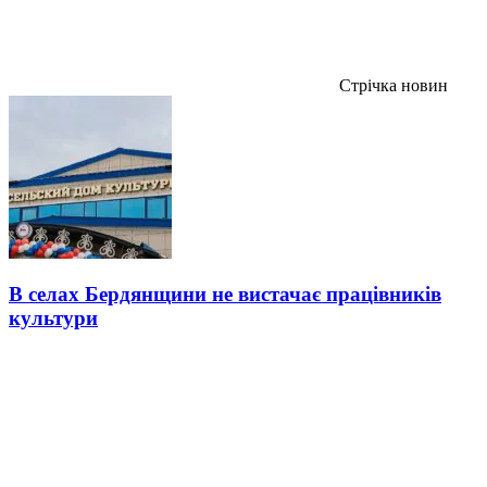
Стрічка новин
В селах Бердянщини не вистачає працівників
культури