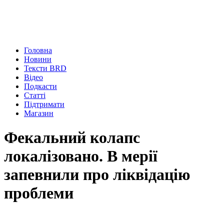
Головна
Новини
Тексти BRD
Відео
Подкасти
Статті
Підтримати
Магазин
Фекальний колапс
локалізовано. В мерії
запевнили про ліквідацію
проблеми