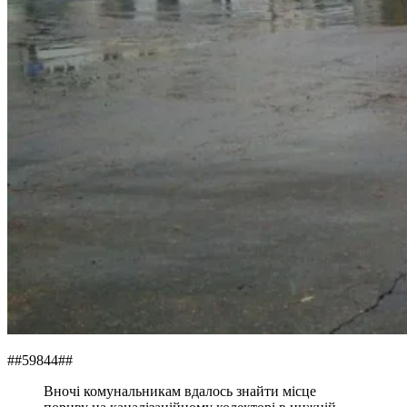
##59844##
Вночі комунальникам вдалось знайти місце