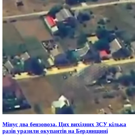
Мінус два бензовоза. Цих вихідних ЗСУ кілька
разів уразили окупантів на Бердянщині