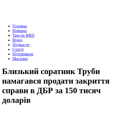
Головна
Новини
Тексти BRD
Відео
Подкасти
Статті
Підтримати
Магазин
Близький соратник Труби
намагався продати закриття
справи в ДБР за 150 тисяч
доларів