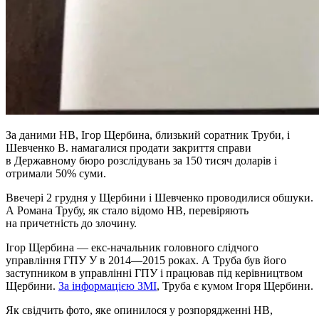
За даними НВ, Ігор Щербина, близький соратник Труби, і
Шевченко В. намагалися продати закриття справи
в Державному бюро розслідувань за 150 тисяч доларів і
отримали 50% суми.
Ввечері 2 грудня у Щербини і Шевченко проводилися обшуки.
А Романа Трубу, як стало відомо НВ, перевіряють
на причетність до злочину.
Ігор Щербина — екс-начальник головного слідчого
управління ГПУ У в 2014—2015 роках. А Труба був його
заступником в управлінні ГПУ і працював під керівництвом
Щербини.
За інформацією ЗМІ
, Труба є кумом Ігоря Щербини.
Як свідчить фото, яке опинилося у розпорядженні НВ,