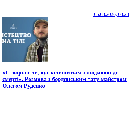
05.08.2026, 08:28
«Створюю те, що залишиться з людиною до
смерті». Розмова з бердянським тату-майстром
Олегом Руденко