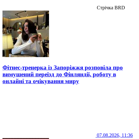
Стрічка BRD
Фітнес-тренерка із Запоріжжя розповіла про
вимушений переїзд до Фінляндії, роботу в
онлайні та очікування миру
07.08.2026, 11:36