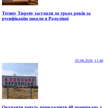
Тетяну Тюрєву засудили до трьох років за
русифікацію школи в Радолівці
05.08.2026, 11:48
Окупанти хочуть привласнити 40 помешкань у