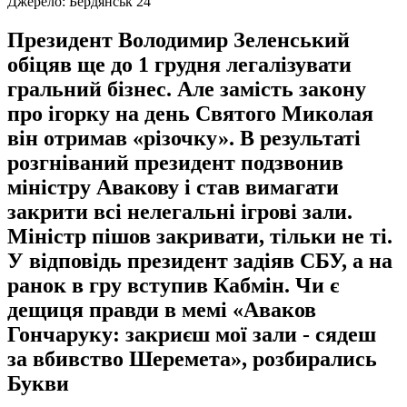
Джерело:
Бердянськ 24
Президент Володимир Зеленський
обіцяв ще до 1 грудня легалізувати
гральний бізнес. Але замість закону
про ігорку на день Святого Миколая
він отримав «різочку». В результаті
розгніваний президент подзвонив
міністру Авакову і став вимагати
закрити всі нелегальні ігрові зали.
Міністр пішов закривати, тільки не ті.
У відповідь президент задіяв СБУ, а на
ранок в гру вступив Кабмін. Чи є
дещиця правди в мемі «Аваков
Гончаруку: закриєш мої зали - сядеш
за вбивство Шеремета», розбирались
Букви