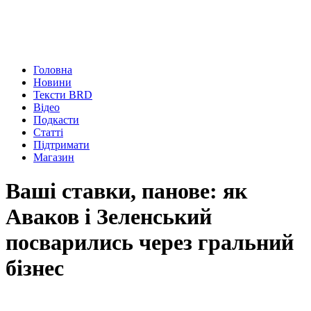
Головна
Новини
Тексти BRD
Відео
Подкасти
Статті
Підтримати
Магазин
Ваші ставки, панове: як
Аваков і Зеленський
посварились через гральний
бізнес