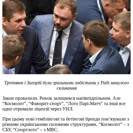
Третяков і Загорій були гральними лобістами у Раді минулого
скликання
Закон провалили. Ринок залишився напівпідпільним. Але
“Космолот”, “Фаворит-спорт”, “Лото Парі-Матч” та інші все
одно отримали ліцензії через УНЛ.
При цьому нові гемблінгові та бетінгові бренди пов’язували з
різними українськими силовими структурами, “Космолот” – з
СБУ, “Спортлото” – з МВС.