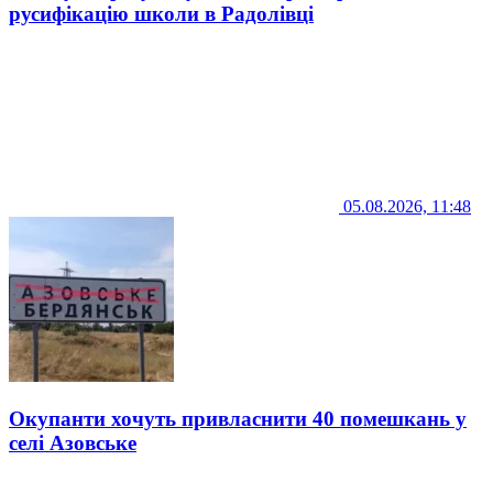
русифікацію школи в Радолівці
05.08.2026, 11:48
Окупанти хочуть привласнити 40 помешкань у
селі Азовське