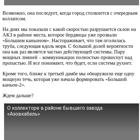
Возможно, она последует, когда город столкнется с очередным
коллапсом.
На днях мы показали с какой скоростью разрушается склон на
АКЗ в районе места, которое бердянцы уже прозвали
«Большим каньоном». Настораживает, что там оголилась
труба, следующая вдоль моря. С большой долей вероятности
она как раз является частью действующей системы. Пару
мощных ливней – коммуникации полностью провиснут над
пропастью. И все понимают, что будет, если система рухнет.
Кроме того, ближе к третьей дамбе мы обнаружили еще одну
мощную течь, которая уже начала формировать «Большой
каньон-2».
Ждем дальше?
О коллекторе в районе бывшего завода
«Азовкабель»