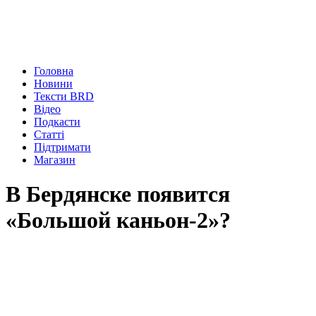
Головна
Новини
Тексти BRD
Відео
Подкасти
Статті
Підтримати
Магазин
В Бердянске появится
«Большой каньон-2»?