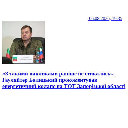
06.08.2026, 19:35
«З такими викликами раніше не стикались».
Гауляйтер Балицький прокоментував
енергетичний колапс на ТОТ Запорізької області