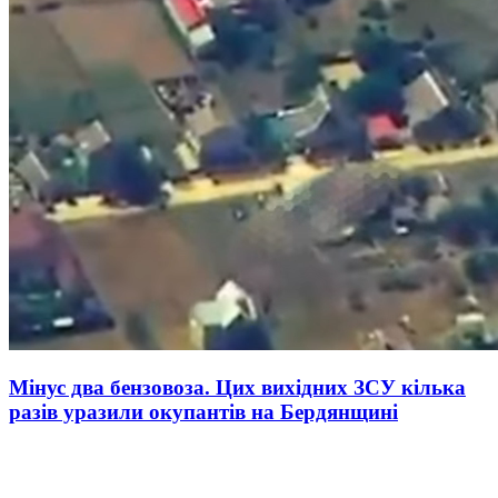
Мінус два бензовоза. Цих вихідних ЗСУ кілька
разів уразили окупантів на Бердянщині