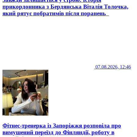
прикордонника з Бердянська Віталія Толочка,
який рятує побратимів після поранень
07.08.2026, 12:46
Фітнес-тренерка із Запоріжжя розповіла про
вимушений переїзд до Фінляндії, роботу в