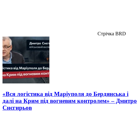
Стрічка BRD
«Вся логістика від Маріуполя до Бердянська і
далі на Крим під вогневим контролем» – Дмитро
Снєгирьов