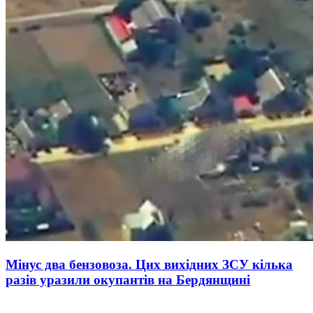
Мінус два бензовоза. Цих вихідних ЗСУ кілька
разів уразили окупантів на Бердянщині