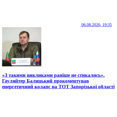
06.08.2026, 19:35
«З такими викликами раніше не стикались».
Гауляйтер Балицький прокоментував
енергетичний колапс на ТОТ Запорізької області