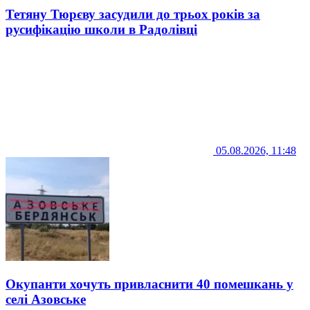
Тетяну Тюрєву засудили до трьох років за
русифікацію школи в Радолівці
05.08.2026, 11:48
Окупанти хочуть привласнити 40 помешкань у
селі Азовське