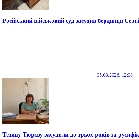
Російський військовий суд засудив бердянця Серг
05.08.2026, 12:08
Тетяну Тюрєву засудили до трьох років за русифі