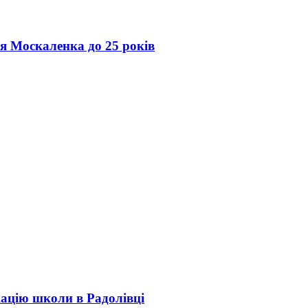
ія Москаленка до 25 років
кацію школи в Радолівці