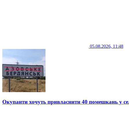
05.08.2026, 11:48
Окупанти хочуть привласнити 40 помешкань у се