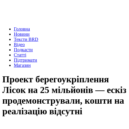
Головна
Новини
Тексти BRD
Відео
Подкасти
Статті
Підтримати
Магазин
Проект берегоукріплення
Лісок на 25 мільйонів — ескіз
продемонстрували, кошти на
реалізацію відсутні