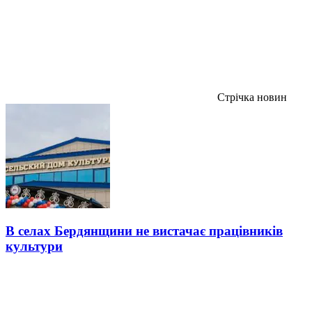
Стрічка новин
В селах Бердянщини не вистачає працівників
культури