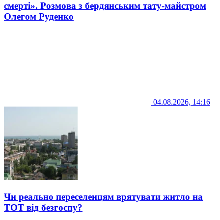
смерті». Розмова з бердянським тату-майстром
Олегом Руденко
04.08.2026, 14:16
Чи реально переселенцям врятувати житло на
ТОТ від безгоспу?