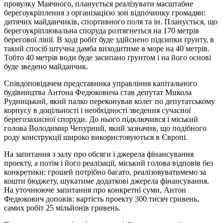
провулку Маячного, планується реалізувати масштабне
берегоукріплення з організацією зон відпочинку громадян:
дитячих майданчиків, спортивного поля та ін. Планується, що
берегоукріплювальна споруда розтягнеться на 170 метрів
берегової лінії. В ході робіт буде здійснено підсипки ґрунту, в
такий спосіб штучна дамба виходитиме в море на 40 метрів.
Тобто 40 метрів води буде засипано ґрунтом і на його основі
буде зведено майданчик.
Співдоповідачем представника управління капітального
будівництва Антона Федюковича став депутат Микола
Рудницький, який палко переконував колег по депутатському
корпусу в доцільності і необхідності зведення сучасної
берегозахисної споруди. До нього підключився і міський
голова Володимир Чепурний, який зазначив, що подібного
роду конструкції широко використовуються в Європі.
На запитання з залу про обсяги і джерела фінансування
проекту, а потім і його реалізації, міський голова відповів без
конкретики: грошей потрібно багато, реалізовуватимемо за
кошти бюджету, шукатиме додаткові джерела фінансування.
На уточнююче запитання про конкретні суми, Антон
Федюкович доповів: вартість проекту 300 тисяч гривень,
самих робіт 25 мільйонів гривень.