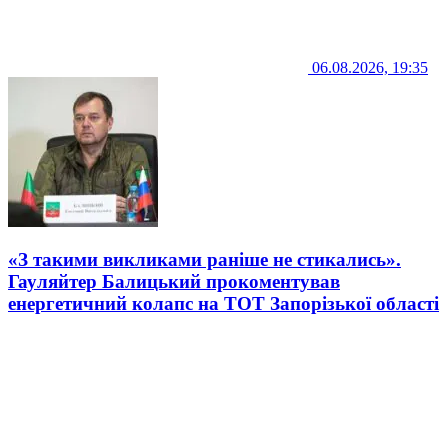
06.08.2026, 19:35
«З такими викликами раніше не стикались».
Гауляйтер Балицький прокоментував
енергетичний колапс на ТОТ Запорізької області