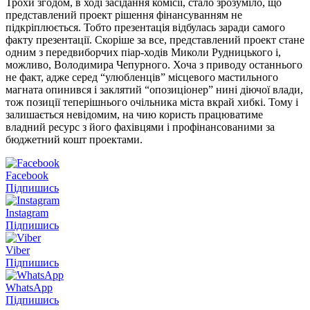
Трохи згодом, в ході засідання комісії, стало зрозуміло, що
представлений проект рішення фінансуванням не
підкріплюється. Тобто презентація відбулась заради самого
факту презентації. Скоріше за все, представлений проект стане
одним з передвиборчих піар-ходів Миколи Рудницького і,
можливо, Володимира Чепурного. Хоча з приводу останнього
не факт, адже серед “улюбленців” місцевого мастильного
магната опинився і заклятий “опозиціонер” нині діючої влади,
тож позиції теперішнього очільника міста вкрай хибкі. Тому і
залишається невідомим, на чию користь працюватиме
владний ресурс з його фахівцями і профінансованими за
бюджетний кошт проектами.
Facebook
Підпишись
Instagram
Підпишись
Viber
Підпишись
WhatsApp
Підпишись