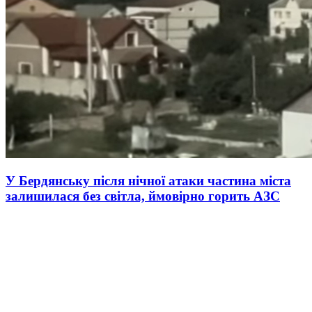
У Бердянську після нічної атаки частина міста
залишилася без світла, ймовірно горить АЗС